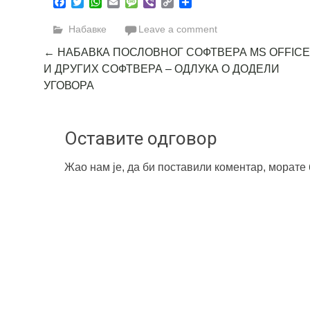
Facebook
Twitter
WhatsApp
Email
Message
Viber
Copy
Share
Link
Набавке
Leave a comment
Post
←
НАБАВКА ПОСЛОВНОГ СОФТВЕРА MS OFFICE
И ДРУГИХ СОФТВЕРА – ОДЛУКА О ДОДЕЛИ
navigation
УГОВОРА
Оставите одговор
Жао нам је, да би поставили коментар, морате