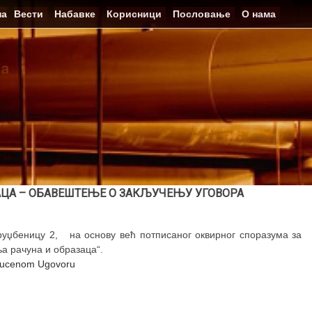
на
Вести
Набавке
Корисници
Пословање
О нама
АЦА – ОБАВЕШТЕЊЕ О ЗАКЉУЧЕЊУ УГОВОРА
руџбеницу 2, на основу већ потписаног оквирног споразума за
а рачуна и образаца“.
ljucenom Ugovoru