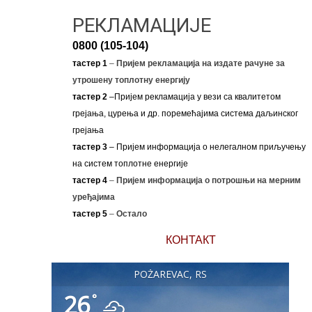
РЕКЛАМАЦИЈЕ
0800 (105-104)
тастер 1
–
Пријем рекламација на издате рачуне за
утрошену топлотну енергију
тастер 2
–Пријем рекламација у вези са квалитетом
грејања, цурења и др. поремећајима система даљинског
грејања
тастер 3
– Пријем информација о нелегалном приључењу
на систем топлотне енергије
тастер 4
–
Пријем информација о потрошњи на мерним
уређајима
тастер 5
–
Остало
КОНТАКТ
POŽAREVAC, RS
26
°