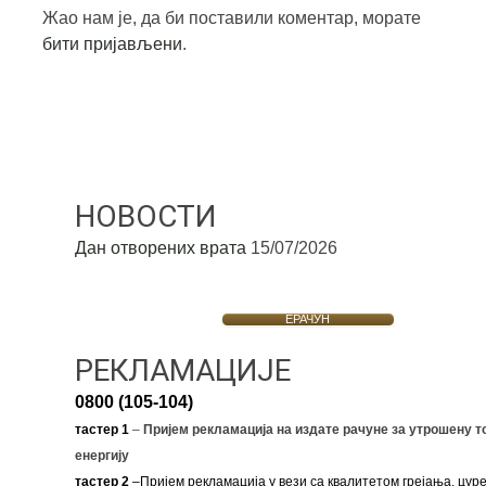
Жао нам је, да би поставили коментар, морате
бити пријављени
.
НОВОСТИ
Дан отворених врата
15/07/2026
ЕРАЧУН
РЕКЛАМАЦИЈЕ
0800 (105-104)
тастер 1
–
Пријем рекламација на издате рачуне за утрошену т
енергију
тастер 2
–Пријем рекламација у вези са квалитетом грејања, цуре