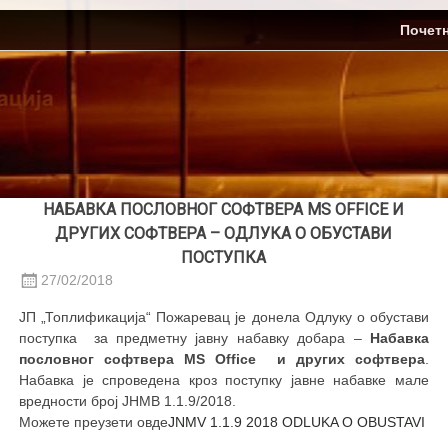
Skip
ЈП Топлификација
Почет
to
content
НАБАВКА ПОСЛОВНОГ СОФТВЕРА MS ОFFICE И
ДРУГИХ СОФТВЕРА – ОДЛУКА О ОБУСТАВИ
ПОСТУПКА
27/02/2018
ЈП „Топлификација“ Пожаревац је донела Одлуку о обустави
поступка за предметну јавну набавку добара –
Набавка
пословног софтвера MS Office и других софтвера
.
Набавка је спроведена кроз поступку јавне набавке мале
вредности број ЈНМВ 1.1.9/2018.
Можете преузети ов
де
JNMV 1.1.9 2018 ODLUKA O OBUSTAVI