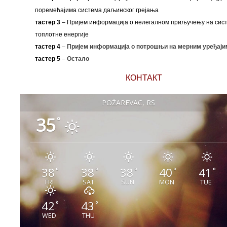
поремећајима система даљинског грејања
тастер 3
– Пријем информација о нелегалном приључењу на сис
топлотне енергије
тастер 4
–
Пријем информација о потрошњи на мерним уређаји
тастер 5
–
Остало
КОНТАКТ
POŽAREVAC, RS
35
°
38
38
38
40
41
°
°
°
°
°
FRI
SAT
SUN
MON
TUE
42
43
°
°
WED
THU