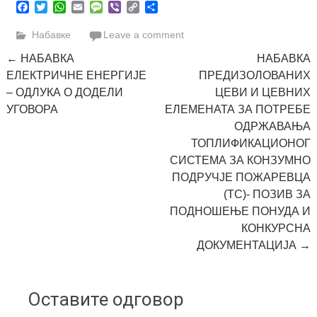
Facebook
Twitter
WhatsApp
Email
Message
Viber
Copy
Share
Link
Набавке
Leave a comment
Post
←
НАБАВКА
НАБАВКА
ЕЛЕКТРИЧНЕ ЕНЕРГИЈЕ
ПРЕДИЗОЛОВАНИХ
navigation
– ОДЛУКА О ДОДЕЛИ
ЦЕВИ И ЦЕВНИХ
УГОВОРА
ЕЛЕМЕНАТА ЗА ПОТРЕБЕ
ОДРЖАВАЊА
ТОПЛИФИКАЦИОНОГ
СИСТЕМА ЗА КОНЗУМНО
ПОДРУЧЈЕ ПОЖАРЕВЦА
(ТС)- ПОЗИВ ЗА
ПОДНОШЕЊЕ ПОНУДА И
КОНКУРСНА
ДОКУМЕНТАЦИЈА
→
Оставите одговор