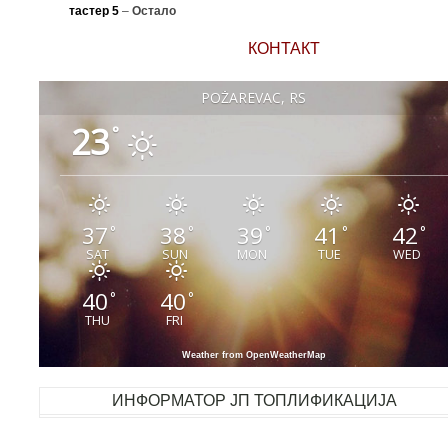
тастер 5
–
Остало
КОНТАКТ
POŽAREVAC, RS
23
°
37
38
39
41
42
°
°
°
°
°
SAT
SUN
MON
TUE
WED
40
40
°
°
THU
FRI
Weather from OpenWeatherMap
ИНФОРМАТОР ЈП ТОПЛИФИКАЦИЈА