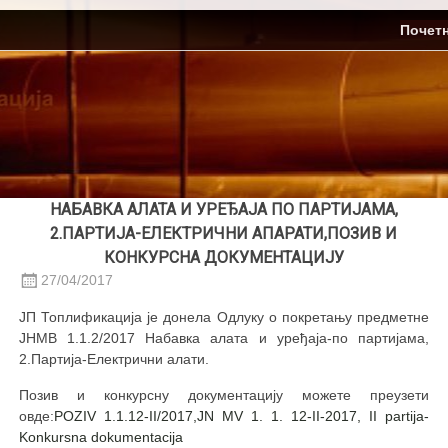
Skip
ЈП Топлификација
Почет
to
content
НАБАВКА АЛАТА И УРЕЂАЈА ПО ПАРТИЈАМА,
2.ПАРТИЈА-ЕЛЕКТРИЧНИ АПАРАТИ,ПОЗИВ И
КОНКУРСНА ДОКУМЕНТАЦИЈУ
27/04/2017
ЈП Топлификација је донела Одлуку о покретању предметне
ЈНМВ 1.1.2/2017 Набавка алата и уређаја-по партијама,
2.Партија-Електрични алати.
Позив и конкурсну документацију можете преузети
овде:
POZIV 1.1.12-II/2017,
JN MV 1. 1. 12-II-2017, II partija-
Konkursna dokumentacija