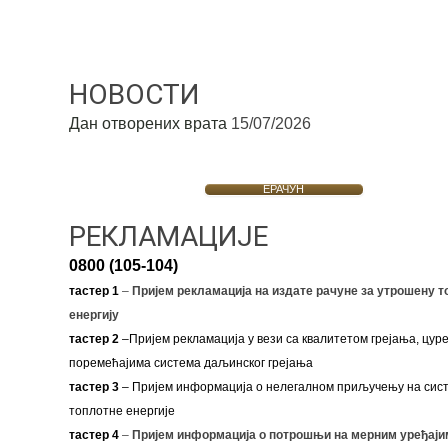
НОВОСТИ
Дан отворених врата
15/07/2026
ЕРАЧУН
РЕКЛАМАЦИЈЕ
0800 (105-104)
тастер 1
–
Пријем рекламација на издате рачуне за утрошену т
енергију
тастер 2
–Пријем рекламација у вези са квалитетом грејања, цуре
поремећајима система даљинског грејања
тастер 3
– Пријем информација о нелегалном приључењу на сис
топлотне енергије
тастер 4
–
Пријем информација о потрошњи на мерним уређаји