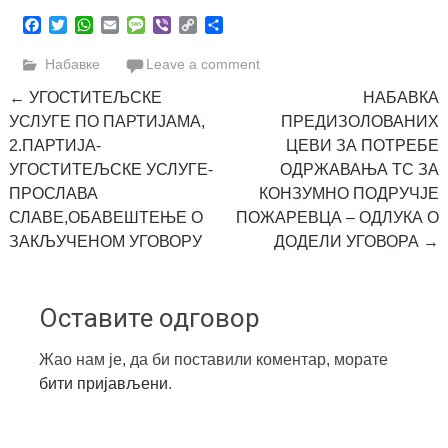
Facebook
Twitter
WhatsApp
Email
Message
Viber
Copy
Share
Link
Набавке
Leave a comment
Post
←
УГОСТИТЕЉСКЕ
НАБАВКА
УСЛУГЕ ПО ПАРТИЈАМА,
ПРЕДИЗОЛОВАНИХ
navigation
2.ПАРТИЈА-
ЦЕВИ ЗА ПОТРЕБЕ
УГОСТИТЕЉСКЕ УСЛУГЕ-
ОДРЖАВАЊА ТС ЗА
ПРОСЛАВА
КОНЗУМНО ПОДРУЧЈЕ
СЛАВЕ,ОБАВЕШТЕЊЕ О
ПОЖАРЕВЦА – ОДЛУКА О
ЗАКЉУЧЕНОМ УГОВОРУ
ДОДЕЛИ УГОВОРА
→
Оставите одговор
Жао нам је, да би поставили коментар, морате
бити пријављени
.