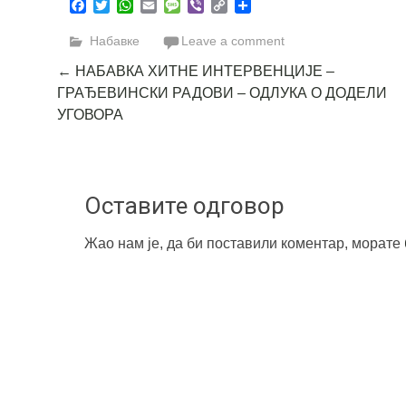
Facebook
Twitter
WhatsApp
Email
Message
Viber
Copy
Share
Link
Набавке
Leave a comment
Post
←
НАБАВКА ХИТНЕ ИНТЕРВЕНЦИЈЕ –
ГРАЂЕВИНСКИ РАДОВИ – ОДЛУКА О ДОДЕЛИ
navigation
УГОВОРА
Оставите одговор
Жао нам је, да би поставили коментар, морате