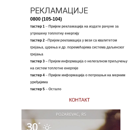
РЕКЛАМАЦИЈЕ
0800 (105-104)
тастер 1
–
Пријем рекламација на издате рачуне за
утрошену топлотну енергију
тастер 2
–Пријем рекламација у вези са квалитетом
грејања, цурења и др. поремећајима система даљинског
грејања
тастер 3
– Пријем информација о нелегалном приључењу
на систем топлотне енергије
тастер 4
–
Пријем информација о потрошњи на мерним
уређајима
тастер 5
–
Остало
КОНТАКТ
POŽAREVAC, RS
30
°