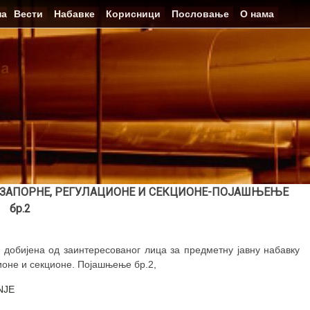
на
Вести
Набавке
Корисници
Пословање
О нама
НЕ,ЗАПОРНЕ, РЕГУЛАЦИОНЕ И СЕКЦИОНЕ-ПОЈАШЊЕЊЕ
бр.2
 добијена од заинтересованог лица за предметну јавну набавку
ионе и секционе. Појашњење бр.2,
NJE