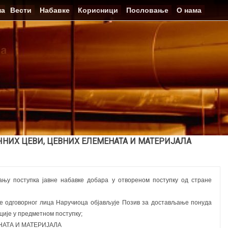
на
Вести
Набавке
Корисници
Пословање
О нама
ЧНИХ ЦЕВИ, ЦЕВНИХ ЕЛЕМЕНАТА И МАТЕРИЈАЛА
ању поступка јавне набавке добара у отвореном поступку од стране 
не одговорног лица Наручиоца објављује Позив за достављање понуда 
ацијe у предметном поступку;
НАТА И МАТЕРИЈАЛА