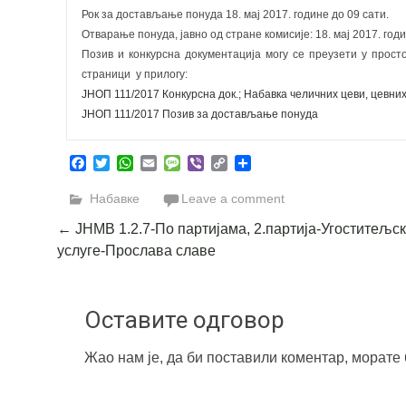
Рок за достављање понуда 18. мај 2017. године до 09 сати.
Отварање понуда, јавно од стране комисије: 18. мај 2017. годи
Позив и конкурсна документација могу се преузети у прост
страници  у прилогу:
ЈНОП 111/2017 Конкурсна док.; Набавка челичних цеви, цевни
ЈНОП 111/2017 Позив за достављање понуда
Facebook
Twitter
WhatsApp
Email
Message
Viber
Copy
Share
Link
Набавке
Leave a comment
Post
←
JНМВ 1.2.7-По партијама, 2.партија-Угоститељс
услуге-Прослава славе
navigation
Оставите одговор
Жао нам је, да би поставили коментар, морате