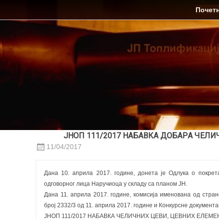
Skip
ЈП Топлификација
Почет
to
content
ЈНОП 111/2017 НАБАВКА ДОБАРA ЧЕЛИ
11/04/2017
Дана 10. априла 2017. године, донета је Одлука о покрет
одговорног лица Наручиоца у складу са планом ЈН.
Дана 11. априла 2017. године, комисија именована од стра
број 2332/3 од 11. априла 2017. године и Конкурснe документ
ЈНОП 111/2017 НАБАВКА ЧЕЛИЧНИХ ЦЕВИ, ЦЕВНИХ ЕЛЕМЕ