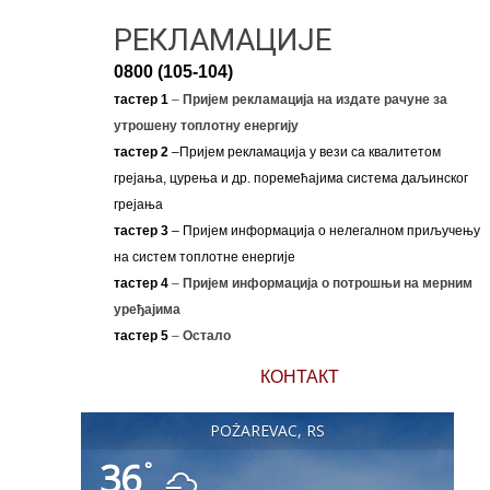
РЕКЛАМАЦИЈЕ
0800 (105-104)
тастер 1
–
Пријем рекламација на издате рачуне за
утрошену топлотну енергију
тастер 2
–Пријем рекламација у вези са квалитетом
грејања, цурења и др. поремећајима система даљинског
грејања
тастер 3
– Пријем информација о нелегалном приључењу
на систем топлотне енергије
тастер 4
–
Пријем информација о потрошњи на мерним
уређајима
тастер 5
–
Остало
КОНТАКТ
POŽAREVAC, RS
36
°