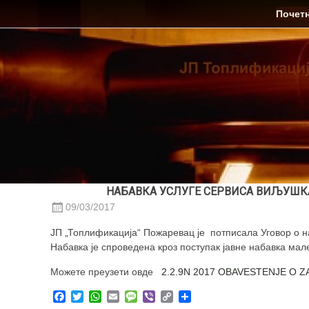
Skip
ЈП Топлификација
Почет
to
content
НАБАВКА УСЛУГЕ СЕРВИСА ВИЉУШК
09/03/2017
ЈП „Топлификација“ Пожаревац је потписала Уговор о 
Набавка је спроведена кроз поступак јавне набавка 
Можете преузети овде
2.2.9N 2017 OBAVESTENJE O
Facebook
Twitter
WhatsApp
Email
Message
Viber
Copy
Share
Link