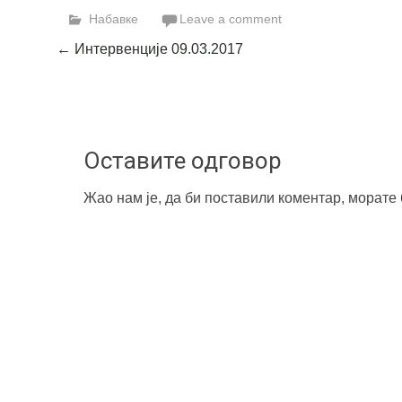
Набавке
Leave a comment
Post
←
Интервенције 09.03.2017
navigation
Оставите одговор
Жао нам је, да би поставили коментар, морате