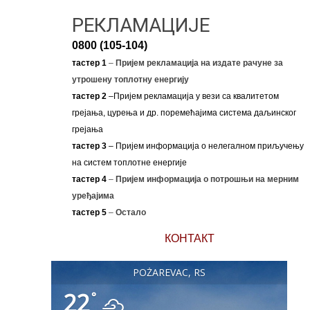
РЕКЛАМАЦИЈЕ
0800 (105-104)
тастер 1
–
Пријем рекламација на издате рачуне за
утрошену топлотну енергију
тастер 2
–Пријем рекламација у вези са квалитетом
грејања, цурења и др. поремећајима система даљинског
грејања
тастер 3
– Пријем информација о нелегалном приључењу
на систем топлотне енергије
тастер 4
–
Пријем информација о потрошњи на мерним
уређајима
тастер 5
–
Остало
КОНТАКТ
POŽAREVAC, RS
22
°