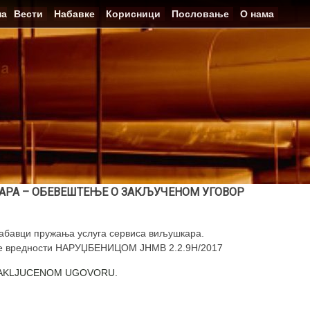
на
Вести
Набавке
Корисници
Пословање
О нама
АРА – ОБЕВЕШТЕЊЕ О ЗАКЉУЧЕНОМ УГОВОР
набавци пружања услуга сервиса виљушкара.
мале вредности НАРУЏБЕНИЦОМ ЈНМВ 2.2.9Н/2017
 ZAKLJUCENOM UGOVORU.