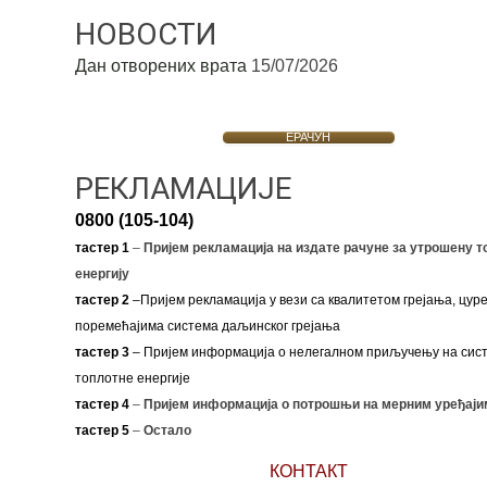
НОВОСТИ
Дан отворених врата
15/07/2026
ЕРАЧУН
РЕКЛАМАЦИЈЕ
0800 (105-104)
тастер 1
–
Пријем рекламација на издате рачуне за утрошену т
енергију
тастер 2
–Пријем рекламација у вези са квалитетом грејања, цуре
поремећајима система даљинског грејања
тастер 3
– Пријем информација о нелегалном приључењу на сис
топлотне енергије
тастер 4
–
Пријем информација о потрошњи на мерним уређаји
тастер 5
–
Остало
КОНТАКТ