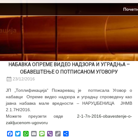
Skip
ЈП Топлификација
Почет
to
content
НАБАВКА ОПРЕМЕ ВИДЕО НАДЗОРА И УГРАДЊА –
ОБАВЕШТЕЊЕ О ПОТПИСАНОМ УГОВОРУ
23/12/2016
ЈП „Топлификација“ Пожаревац је потписала Уговор о
набавци Опреме видео надзора и уградњу спроведену као
јавна набавка мале вредности – НАРУЏБЕНИЦА ЈНМВ
2.1.7Н/2016.
Можете преузети овде
2-1-7n-2016-obavestenje-o-
zakljucenom-ugovoru
Facebook
Twitter
WhatsApp
Email
Message
Viber
Copy
Share