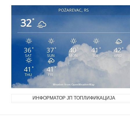
POŽAREVAC, RS
32
°
36
37
40
41
42
°
°
°
°
°
SAT
SUN
MON
TUE
WED
41
41
°
°
THU
FRI
Weather from OpenWeatherMap
ИНФОРМАТОР ЈП ТОПЛИФИКАЦИЈА