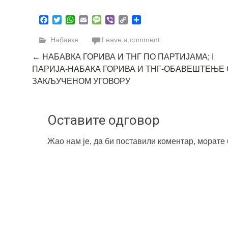
Facebook
Twitter
WhatsApp
Email
Message
Viber
Copy
Share
Link
Набавке
Leave a comment
Post
←
НАБАВКА ГОРИВА И ТНГ ПО ПАРТИЈАМА; I
ПАРИЈА-НАБАКА ГОРИВА И ТНГ-ОБАВЕШТЕЊЕ 
navigation
ЗАКЉУЧЕНОМ УГОВОРУ
Оставите одговор
Жао нам је, да би поставили коментар, морате