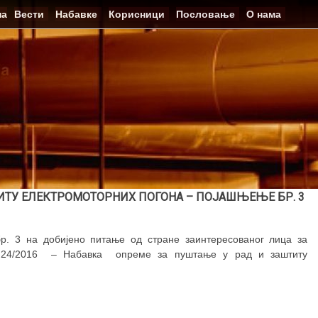
на
Вести
Набавке
Корисници
Пословање
О нама
ИТУ ЕЛЕКТРОМОТОРНИХ ПОГОНА – ПОЈАШЊЕЊЕ БР. 3
р. 3 на добијено питање од стране заинтересованог лица за
.1.24/2016 – Набавка опреме за пуштање у рад и заштиту