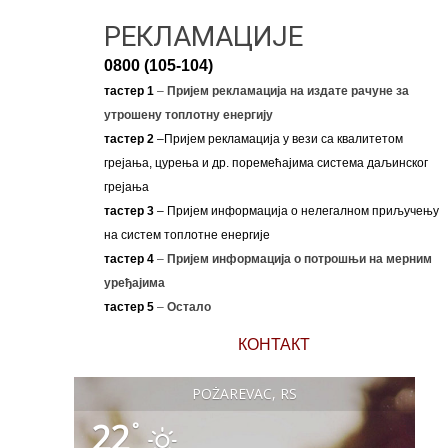
РЕКЛАМАЦИЈЕ
0800 (105-104)
тастер 1
–
Пријем рекламација на издате рачуне за
утрошену топлотну енергију
тастер 2
–Пријем рекламација у вези са квалитетом
грејања, цурења и др. поремећајима система даљинског
грејања
тастер 3
– Пријем информација о нелегалном приључењу
на систем топлотне енергије
тастер 4
–
Пријем информација о потрошњи на мерним
уређајима
тастер 5
–
Остало
КОНТАКТ
POŽAREVAC, RS
22
°