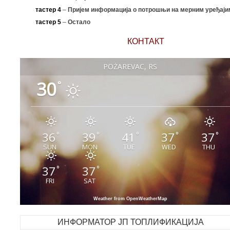
тастер 4
–
Пријем информација о потрошњи на мерним уређаји
тастер 5
–
Остало
КОНТАКТ
POŽAREVAC, RS
30
°
36
39
41
37
37
°
°
°
°
°
SUN
MON
TUE
WED
THU
37
37
°
°
FRI
SAT
Weather from OpenWeatherMap
ИНФОРМАТОР ЈП ТОПЛИФИКАЦИЈА