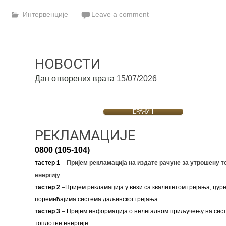
Link
Интервенције
Leave a comment
НОВОСТИ
Дан отворених врата
15/07/2026
ЕРАЧУН
РЕКЛАМАЦИЈЕ
0800 (105-104)
тастер 1
–
Пријем рекламација на издате рачуне за утрошену т
енергију
тастер 2
–Пријем рекламација у вези са квалитетом грејања, цуре
поремећајима система даљинског грејања
тастер 3
– Пријем информација о нелегалном приључењу на сис
топлотне енергије