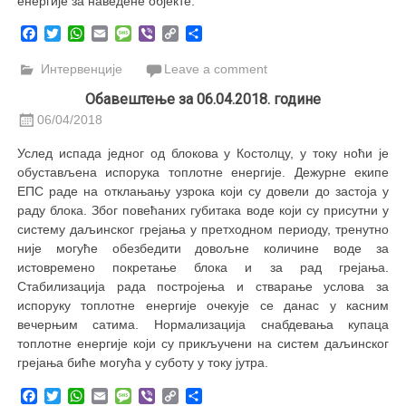
енергије за наведене објекте.
Facebook
Twitter
WhatsApp
Email
Message
Viber
Copy
Share
Link
Интервенције
Leave a comment
Обавештење за 06.04.2018. године
06/04/2018
Услед испада једног од блокова у Костолцу, у току ноћи је
обустављена испорука топлотне енергије. Дежурне екипе
ЕПС раде на отклањању узрока који су довели до застоја у
раду блока. Због повећаних губитака воде који су присутни у
систему даљинског грејања у претходном периоду, тренутно
није могуће обезбедити довољне количине воде за
истовремено покретање блока и за рад грејања.
Стабилизација рада постројења и стварање услова за
испоруку топлотне енергије очекује се данас у касним
вечерњим сатима. Нормализација снабдевања купаца
топлотне енергије који су прикључени на систем даљинског
грејања биће могућа у суботу у току јутра.
Facebook
Twitter
WhatsApp
Email
Message
Viber
Copy
Share