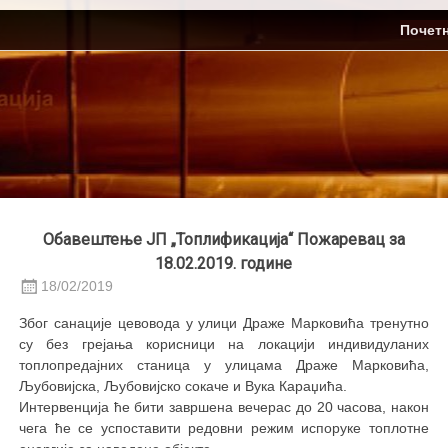
Skip
ЈП Топлификација
Почет
to
content
Обавештење ЈП „Топлификација“ Пожаревац за
18.02.2019. године
18/02/2019
Због санације цевовода у улици Драже Марковића тренутно
су без грејања корисници на локацији индивидуланих
топлопредајних станица у улицама Драже Марковића,
Љубовијска, Љубовијско сокаче и Вука Караџића.
Интервенција ће бити завршена вечерас до 20 часова, након
чега ће се успоставити редовни режим испоруке топлотне