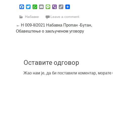
Facebook
Twitter
WhatsApp
Email
Message
Viber
Copy
Share
Link
Набавке
Leave a comment
Post
←
Н 009-II/2021 Набавка Пропан -Бутан,
Обавештење о закљученом уговору
navigation
Оставите одговор
Жао нам је, да би поставили коментар, морате