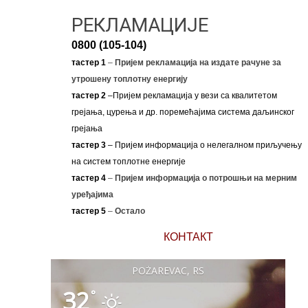
РЕКЛАМАЦИЈЕ
0800 (105-104)
тастер 1
–
Пријем рекламација на издате рачуне за
утрошену топлотну енергију
тастер 2
–Пријем рекламација у вези са квалитетом
грејања, цурења и др. поремећајима система даљинског
грејања
тастер 3
– Пријем информација о нелегалном приључењу
на систем топлотне енергије
тастер 4
–
Пријем информација о потрошњи на мерним
уређајима
тастер 5
–
Остало
КОНТАКТ
POŽAREVAC, RS
32
°