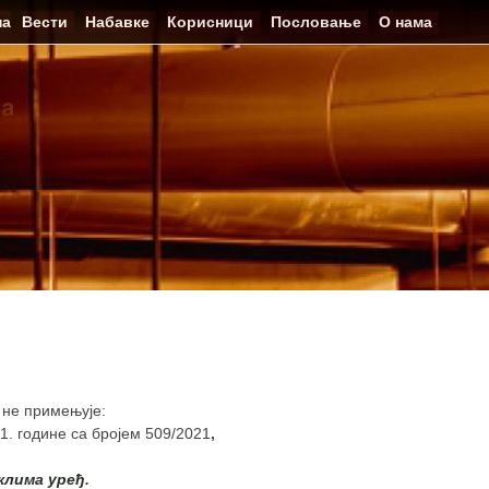
на
Вести
Набавке
Корисници
Пословање
О нама
Н не примењује:
1. године са бројем 509/2021
,
клима уређ
.