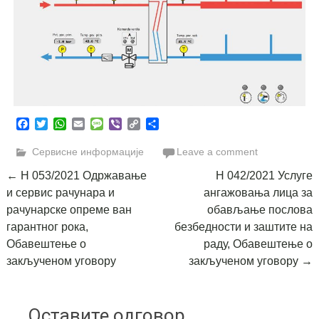
Facebook
Twitter
WhatsApp
Email
Message
Viber
Copy
Share
Link
Сервисне информације
Leave a comment
Post
←
Н 053/2021 Одржавање
Н 042/2021 Услуге
и сервис рачунара и
ангажовања лица за
navigation
рачунарске опреме ван
обављање послова
гарантног рока,
безбедности и заштите на
Обавештење о
раду, Обавештење о
закљученом уговору
закљученом уговору
→
Оставите одговор