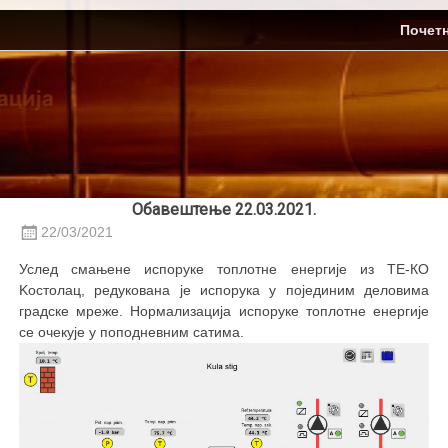
Skip
ЈП Топлификација
Почет
to
content
Обавештење 22.03.2021.
22/03/2021
Услед смањене испоруке топлотне енергије из ТЕ-КО
Kостолац, редукована је испорука у појединим деловима
градске мреже. Нормализација испоруке топлотне енергије
се очекује у поподневним сатима.