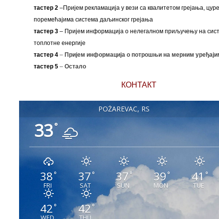
тастер 2
–Пријем рекламација у вези са квалитетом грејања, цуре
поремећајима система даљинског грејања
тастер 3
– Пријем информација о нелегалном приључењу на сис
топлотне енергије
тастер 4
–
Пријем информација о потрошњи на мерним уређаји
тастер 5
–
Остало
КОНТАКТ
POŽAREVAC, RS
33
°
38
37
37
39
41
°
°
°
°
°
FRI
SAT
SUN
MON
TUE
42
42
°
°
WED
THU