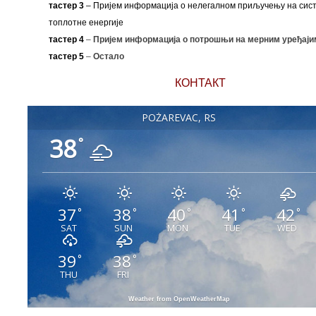
тастер 3
– Пријем информација о нелегалном приључењу на сис
топлотне енергије
тастер 4
–
Пријем информација о потрошњи на мерним уређаји
тастер 5
–
Остало
КОНТАКТ
POŽAREVAC, RS
38
°
37
38
40
41
42
°
°
°
°
°
SAT
SUN
MON
TUE
WED
39
38
°
°
THU
FRI
Weather from OpenWeatherMap