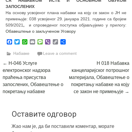
СА НАБАВКОМ ИСТЕ И ОСНОВНОМ ОБУКОМ
ЗАПОСЛЕНИХ
На основу усвојеног плана набавки на коју се закон о ЈН не
примењује: 038 усвојеног 29. јануара 2021. године са бројем
509/2021
,
и спроведеног поступка oбјављујемо у прилогу:
Обавештење о закљученом Уговору
Facebook
Twitter
WhatsApp
Email
Message
Viber
Copy
Share
Link
Набавке
Leave a comment
Post
←
Н-046 Услуге
Н 018 Набавка
електронског надзора
канцеларијског потрошног
navigation
праћења присуства
материјала, Обавештење о
запослених, Обавештење о
покретању набавке на коју
покретању набавке
се закон не примењује
→
Оставите одговор
Жао нам је, да би поставили коментар, морате