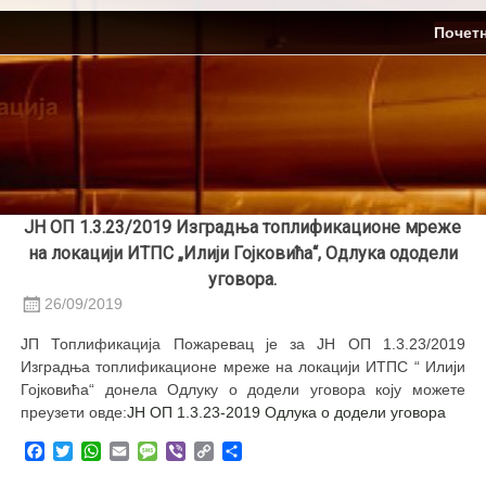
Skip
ЈП Топлификација
Почет
to
content
ЈН ОП 1.3.23/2019 Изградња топлификационе мреже
на локацији ИТПС „Илији Гојковића“, Одлука ододели
уговора.
26/09/2019
ЈП Топлификација Пожаревац је за ЈН ОП 1.3.23/2019
Изградња топлификационе мреже на локацији ИТПС “ Илији
Гојковића“ донела Одлуку о додели уговора коју можете
преузети овде:
ЈН ОП 1.3.23-2019 Одлука о додели уговора
Facebook
Twitter
WhatsApp
Email
Message
Viber
Copy
Share
Link