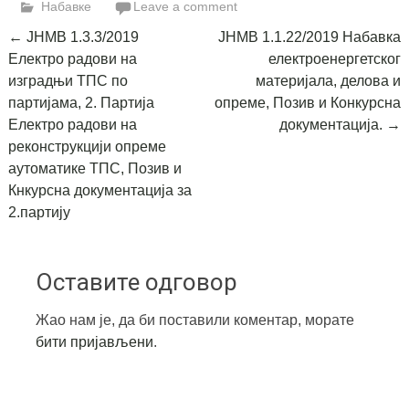
Набавке
Leave a comment
Post
←
ЈНМВ 1.3.3/2019
ЈНМВ 1.1.22/2019 Набавка
Електро радови на
електроенергетског
navigation
изградњи ТПС по
материјала, делова и
партијама, 2. Партија
опреме, Позив и Конкурсна
Електро радови на
документација.
→
реконструкцији опреме
аутоматике ТПС, Позив и
Кнкурсна документација за
2.партију
Оставите одговор
Жао нам је, да би поставили коментар, морате
бити пријављени
.