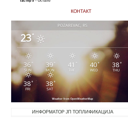
тастер 5
–
Остало
КОНТАКТ
POŽAREVAC, RS
23
°
36
39
41
40
38
°
°
°
°
°
SUN
MON
TUE
WED
THU
38
38
°
°
FRI
SAT
Weather from OpenWeatherMap
ИНФОРМАТОР ЈП ТОПЛИФИКАЦИЈА