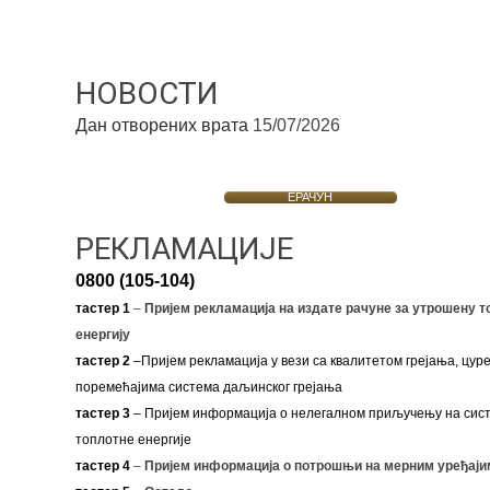
НОВОСТИ
Дан отворених врата
15/07/2026
ЕРАЧУН
РЕКЛАМАЦИЈЕ
0800 (105-104)
тастер 1
–
Пријем рекламација на издате рачуне за утрошену т
енергију
тастер 2
–Пријем рекламација у вези са квалитетом грејања, цуре
поремећајима система даљинског грејања
тастер 3
– Пријем информација о нелегалном приључењу на сис
топлотне енергије
тастер 4
–
Пријем информација о потрошњи на мерним уређаји