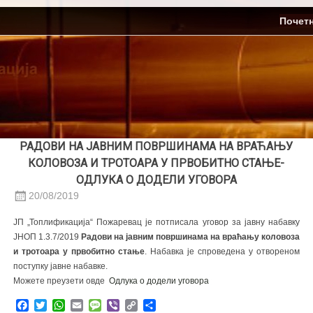
Skip
ЈП Топлификација
Почет
to
content
РАДОВИ НА ЈАВНИМ ПОВРШИНАМА НА ВРАЋАЊУ
КОЛОВОЗА И ТРОТОАРА У ПРВОБИТНО СТАЊЕ-
ОДЛУКА О ДОДЕЛИ УГОВОРА
20/08/2019
ЈП „Топлификација“ Пожаревац је потписала уговор за јавну набавку
ЈНОП 1.3.7/2019
Радови на јавним површинама на враћању коловоза
и тротоара у првобитно стање
. Набавка је спроведена у отвореном
поступку јавне набавке.
Можете преузети овде
Одлука о додели уговора
Facebook
Twitter
WhatsApp
Email
Message
Viber
Copy
Share