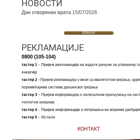
НОВОСТИ
Дан отворених врата
15/07/2026
ЕРАЧУН
РЕКЛАМАЦИЈЕ
0800 (105-104)
тастер 1
–
Пријем рекламација на издате рачуне за утрошену т
енергију
тастер 2
–Пријем рекламација у вези са квалитетом грејања, цуре
поремећајима система даљинског грејања
тастер 3
– Пријем информација о нелегалном приључењу на сис
топлотне енергије
тастер 4
–
Пријем информација о потрошњи на мерним уређаји
тастер 5
–
Остало
КОНТАКТ