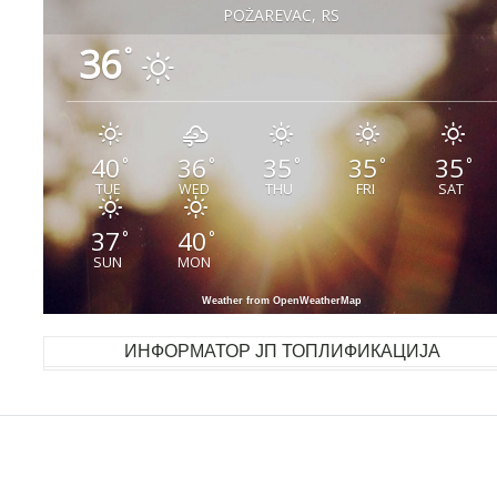
POŽAREVAC, RS
36
°
40
36
35
35
35
°
°
°
°
°
TUE
WED
THU
FRI
SAT
37
40
°
°
SUN
MON
Weather from OpenWeatherMap
ИНФОРМАТОР ЈП ТОПЛИФИКАЦИЈА