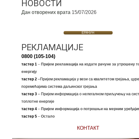
НОВОСТИ
Дан отворених врата
15/07/2026
ЕРАЧУН
РЕКЛАМАЦИЈЕ
0800 (105-104)
тастер 1
–
Пријем рекламација на издате рачуне за утрошену т
енергију
тастер 2
–Пријем рекламација у вези са квалитетом грејања, цуре
поремећајима система даљинског грејања
тастер 3
– Пријем информација о нелегалном приључењу на сис
топлотне енергије
тастер 4
–
Пријем информација о потрошњи на мерним уређаји
тастер 5
–
Остало
КОНТАКТ