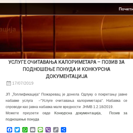
Skip
ЈП Топлификација
Почет
to
content
УСЛУГЕ ОЧИТАВАЊА КАЛОРИМЕТАРА – ПОЗИВ ЗА
ПОДНОШЕЊЕ ПОНУДА И КОНКУРСНА
ДОКУМЕНТАЦИЈА
17/07/2019
ЈП „Топлификација“ Пожаревац је донела Одлуку о покретању јавне
набавке услуга –“Услуге очитавања калориметара“. Набавка се
спроводи као јавна набавка мале вредности ЈНМВ 1.2.18/2019.
Можете преузети овде
Kонкурсна документација,
Позив за
подношење понуда
Facebook
Twitter
WhatsApp
Email
Message
Viber
Copy
Share