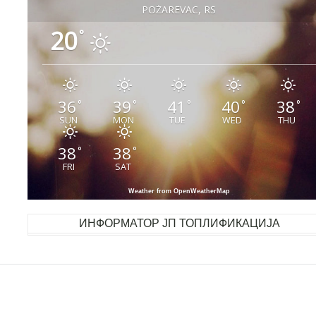
POŽAREVAC, RS
20
°
36
39
41
40
38
°
°
°
°
°
SUN
MON
TUE
WED
THU
38
38
°
°
FRI
SAT
Weather from OpenWeatherMap
ИНФОРМАТОР ЈП ТОПЛИФИКАЦИЈА