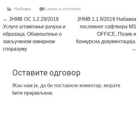
Link
Набавке
Leave a comment
Post
←
ЈНМВ ОС 1.2.29/2019
ЈНМВ 1.1.9/2019 Набавка
Услуге штампање рачуна и
пословног софтвера MS
navigation
образаца, Обавештење о
OFFICE, Позив и
закљученом оквирном
Конкурсна документација.
споразуму
→
Оставите одговор
Жао нам је, да би поставили коментар, морате
бити пријављени
.