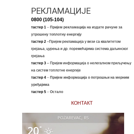
РЕКЛАМАЦИЈЕ
0800 (105-104)
тастер 1
–
Пријем рекламација на издате рачуне за
утрошену топлотну енергију
тастер 2
–Пријем рекламација у вези са квалитетом
грејања, цурења и др. поремећајима система даљинског
грејања
тастер 3
– Пријем информација о нелегалном приључењу
на систем топлотне енергије
тастер 4
–
Пријем информација о потрошњи на мерним
уређајима
тастер 5
–
Остало
КОНТАКТ
POŽAREVAC, RS
20
°