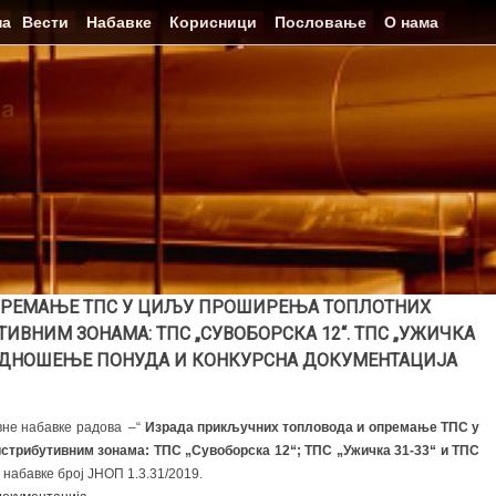
на
Вести
Набавке
Корисници
Пословање
О нама
ПРЕМАЊЕ ТПС У ЦИЉУ ПРОШИРЕЊА ТОПЛОТНИХ
ИВНИМ ЗОНАМА: ТПС „СУВОБОРСКА 12“. ТПС „УЖИЧКА
А ПОДНОШЕЊЕ ПОНУДА И КОНКУРСНА ДОКУМЕНТАЦИЈА
вне набавке радова –“
Израда прикључних топловода и опремање ТПС у
стрибутивним зонама: ТПС „Сувоборска 12“; ТПС „Ужичка 31-33“ и ТПС
 набавке број ЈНОП 1.3.31/2019.