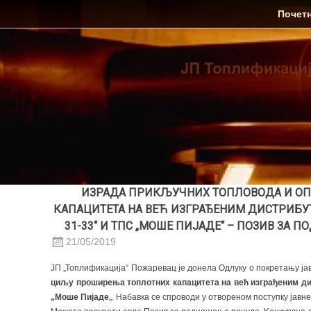
Skip
ЈП Топлификација
Почет
to
content
ИЗРАДА ПРИКЉУЧНИХ ТОПЛОВОДА И О
КАПАЦИТЕТА НА ВЕЋ ИЗГРАЂЕНИМ ДИСТРИБУТ
31-33“ И ТПС „МОШЕ ПИЈАДЕ“ – ПОЗИВ З
21/05/2019
ЈП „Топлификација“ Пожаревац је донела Одлуку о покретању ја
циљу проширења топлотних капацитета на већ изграђеним ди
„Моше Пијаде
„. Набавка се спроводи у отвореном поступку јавне