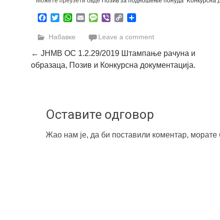
Можете преузети овде
Позив за подношење понуда
Kонкурсна 
Facebook
Twitter
WhatsApp
Email
Message
Viber
Copy
Share
Link
Набавке
Leave a comment
Post
←
ЈНМВ ОС 1.2.29/2019 Штампање рачуна и
образаца, Позив и Конкурсна документација.
navigation
Оставите одговор
Жао нам је, да би поставили коментар, морате