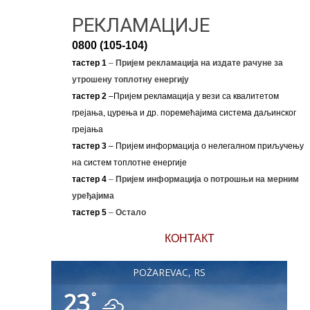
РЕКЛАМАЦИЈЕ
0800 (105-104)
тастер 1
–
Пријем рекламација на издате рачуне за
утрошену топлотну енергију
тастер 2
–Пријем рекламација у вези са квалитетом
грејања, цурења и др. поремећајима система даљинског
грејања
тастер 3
– Пријем информација о нелегалном приључењу
на систем топлотне енергије
тастер 4
–
Пријем информација о потрошњи на мерним
уређајима
тастер 5
–
Остало
КОНТАКТ
POŽAREVAC, RS
23
°