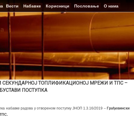
на
Вести
Набавке
Корисници
Пословање
О нама
И СЕКУНДАРНОЈ ТОПЛИФИКАЦИОНОЈ МРЕЖИ И ТПС –
БУСТАВИ ПОСТУПКА
пка
набавке радова у отвореном поступку ЈНОП 1.3.16/2019 –
Грађевински
 ТПС.