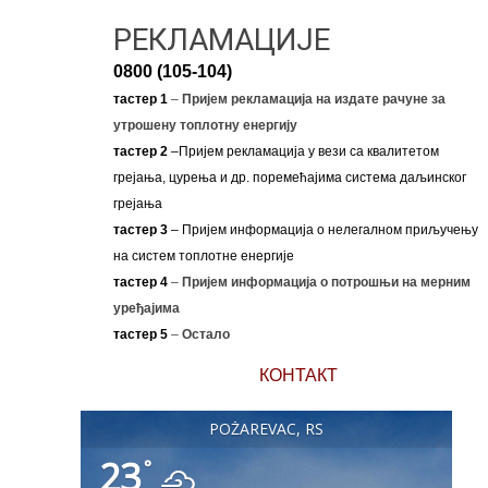
РЕКЛАМАЦИЈЕ
0800 (105-104)
тастер 1
–
Пријем рекламација на издате рачуне за
утрошену топлотну енергију
тастер 2
–Пријем рекламација у вези са квалитетом
грејања, цурења и др. поремећајима система даљинског
грејања
тастер 3
– Пријем информација о нелегалном приључењу
на систем топлотне енергије
тастер 4
–
Пријем информација о потрошњи на мерним
уређајима
тастер 5
–
Остало
КОНТАКТ
POŽAREVAC, RS
23
°