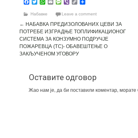
Facebook
Twitter
WhatsApp
Email
Message
Viber
Copy
Share
Link
Набавке
Leave a comment
Post
←
НАБАВКА ПРЕДИЗОЛОВАНИХ ЦЕВИ ЗА
ПОТРЕБЕ ИЗГРАДЊЕ ТОПЛИФИКАЦИОНОГ
navigation
СИСТЕМА ЗА КОНЗУМНО ПОДРУЧЈЕ
ПОЖАРЕВЦА (ТС)- ОБАВЕШТЕЊЕ О
ЗАКЉУЧЕНОМ УГОВОРУ
Оставите одговор
Жао нам је, да би поставили коментар, морате