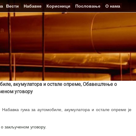
на
Вести
Набавке
Корисници
Пословање
О нама
обиле, акумулатора и остале опреме, Обавештење о
ченом уговору
 Набавка гума за аутомобиле, акумулатора и остале опреме је
о закљученом уговору.