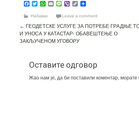
Facebook
Twitter
WhatsApp
Email
Message
Viber
Copy
Share
Link
Набавке
Leave a comment
Post
←
ГЕОДЕТСКЕ УСЛУГЕ ЗА ПОТРЕБЕ ГРАДЊЕ Т
И УНОСА У КАТАСТАР- ОБАВЕШТЕЊЕ О
navigation
ЗАКЉУЧЕНОМ УГОВОРУ
Оставите одговор
Жао нам је, да би поставили коментар, морате