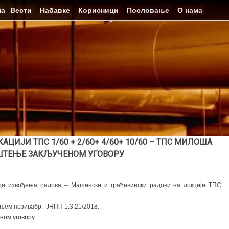
на
Вести
Набавке
Корисници
Пословање
О нама
ИЈИ ТПС 1/60 + 2/60+ 4/60+ 10/60 – ТПС МИЛОША
ШТЕЊЕ ЗАКЉУЧЕНОМ УГОВОРУ
ци извођења радова – Машински и грађевински радови на локцији ТПС
ањем позивабр. ЈНПП 1.3.21/2018.
ном уговору