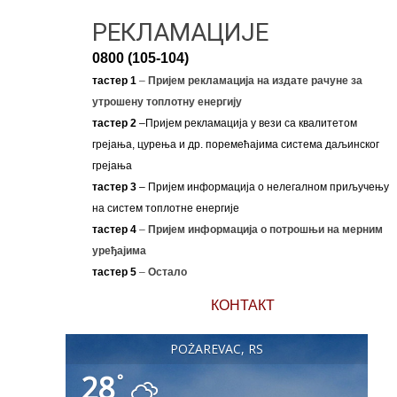
РЕКЛАМАЦИЈЕ
0800 (105-104)
тастер 1
–
Пријем рекламација на издате рачуне за
утрошену топлотну енергију
тастер 2
–Пријем рекламација у вези са квалитетом
грејања, цурења и др. поремећајима система даљинског
грејања
тастер 3
– Пријем информација о нелегалном приључењу
на систем топлотне енергије
тастер 4
–
Пријем информација о потрошњи на мерним
уређајима
тастер 5
–
Остало
КОНТАКТ
POŽAREVAC, RS
28
°