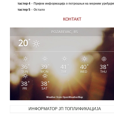
тастер 4
–
Пријем информација о потрошњи на мерним уређаји
тастер 5
–
Остало
КОНТАКТ
POŽAREVAC, RS
20
°
36
39
41
40
38
°
°
°
°
°
SUN
MON
TUE
WED
THU
38
38
°
°
FRI
SAT
Weather from OpenWeatherMap
ИНФОРМАТОР ЈП ТОПЛИФИКАЦИЈА