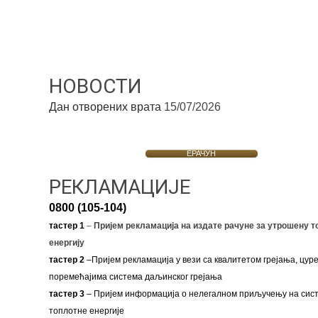
НОВОСТИ
Дан отворених врата
15/07/2026
ЕРАЧУН
РЕКЛАМАЦИЈЕ
0800 (105-104)
тастер 1
–
Пријем рекламација на издате рачуне за утрошену т
енергију
тастер 2
–Пријем рекламација у вези са квалитетом грејања, цуре
поремећајима система даљинског грејања
тастер 3
– Пријем информација о нелегалном приључењу на сис
топлотне енергије