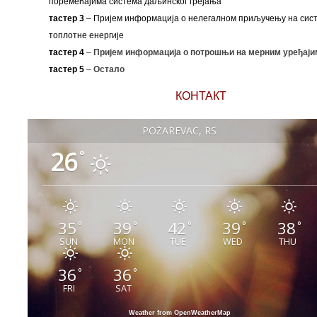
поремећајима система даљинског грејања
тастер 3
– Пријем информација о нелегалном приључењу на сис
топлотне енергије
тастер 4
–
Пријем информација о потрошњи на мерним уређаји
тастер 5
–
Остало
КОНТАКТ
POŽAREVAC, RS
26
°
35
39
42
39
38
°
°
°
°
°
SUN
MON
TUE
WED
THU
36
36
°
°
FRI
SAT
Weather from OpenWeatherMap