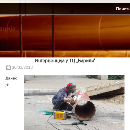
Skip
ЈП Топлификација
Почет
to
content
Интервенција у ТЦ „Барили“
30/01/2018
Данас
је