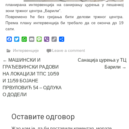
планирана интервенција на санирању цурења у пешачкој
зони тржног центра „Барили“.
Повремено ће без грејања бити делови тржног центра.
Према плану интервенција би требало да се оконча до 19
сати.
Facebook
Twitter
WhatsApp
Email
Message
Viber
Copy
Share
Link
Интервенције
Leave a comment
Post
←
МАШИНСКИ И
Санација цурења у ТЦ
ГРАЂЕВИНСКИ РАДОВИ
Барили
→
navigation
НА ЛОКАЦИЈИ ТПС 10/59
И 11/59 БОЈАНЕ
ПРВУЛОВИЋ 54 – ОДЛУКА
О ДОДЕЛИ
Оставите одговор
Жао нам је, да би поставили коментар, морате