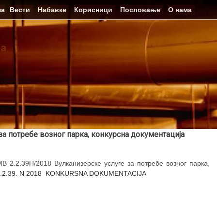
на
Вести
Набавке
Корисници
Пословање
О нама
за потребе возног парка, конкурсна документација
 2.2.39Н/2018 Вулканизерске услуге за потребе возног парка,
2.2.39. N 2018 KONKURSNA DOKUMENTACIJA