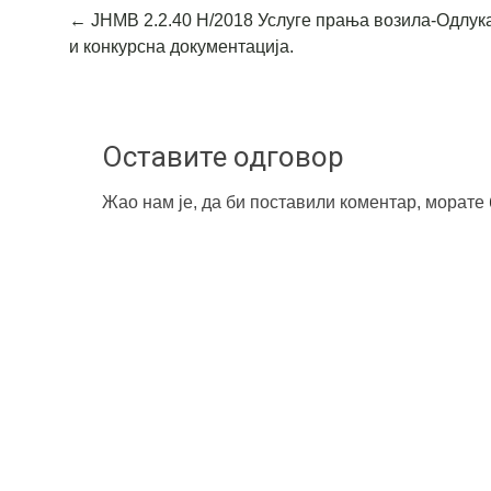
Post
←
ЈНМВ 2.2.40 Н/2018 Услуге прања возила-Одлук
и конкурсна документација.
navigation
Оставите одговор
Жао нам је, да би поставили коментар, морате