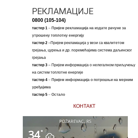
РЕКЛАМАЦИЈЕ
0800 (105-104)
тастер 1
–
Пријем рекламација на издате рачуне за
утрошену топлотну енергију
тастер 2
–Пријем рекламација у вези са квалитетом
грејања, цурења и др. поремећајима система даљинског
грејања
тастер 3
– Пријем информација о нелегалном приључењу
на систем топлотне енергије
тастер 4
–
Пријем информација о потрошњи на мерним
уређајима
тастер 5
–
Остало
КОНТАКТ
POŽAREVAC, RS
34
°