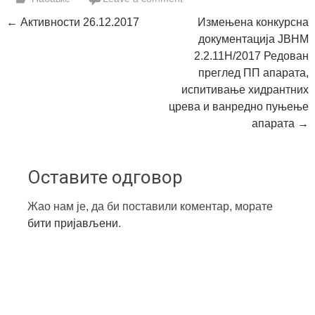
Post
←
Активности 26.12.2017
Измењена конкурсна
документација ЈВНМ
navigation
2.2.11Н/2017 Редован
преглед ПП апарата,
испитивање хидрантних
црева и ванредно пуњење
апарата
→
Оставите одговор
Жао нам је, да би поставили коментар, морате
бити пријављени
.