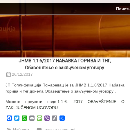
Skip
ЈП Топлификација
Почет
to
content
ЈНМВ 1.1.6/2017 НАБАВКА ГОРИВА И ТНГ,
Обавештење о закљученом уговору.
26/12/2017
ЈП Топлификација Пожаревац је за ЈНМВ 1.1.6/2017 Набавка
горива и тнг донела Обавештење о закљученом уговору ,
Можете преузети овде:
1.1.6- 2017 OBAVEŠTENJE O
ZAKLJUČENOM UGOVORU
Facebook
Twitter
WhatsApp
Email
Message
Viber
Copy
Share
Link
Набавке
Leave a comment