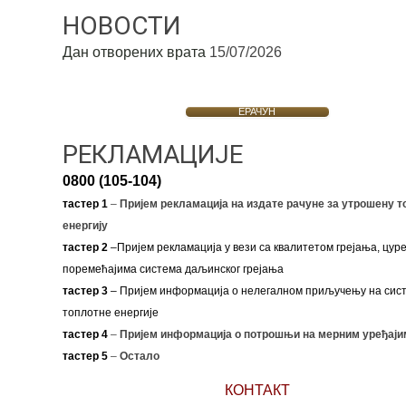
НОВОСТИ
Дан отворених врата
15/07/2026
ЕРАЧУН
РЕКЛАМАЦИЈЕ
0800 (105-104)
тастер 1
–
Пријем рекламација на издате рачуне за утрошену т
енергију
тастер 2
–Пријем рекламација у вези са квалитетом грејања, цуре
поремећајима система даљинског грејања
тастер 3
– Пријем информација о нелегалном приључењу на сис
топлотне енергије
тастер 4
–
Пријем информација о потрошњи на мерним уређаји
тастер 5
–
Остало
КОНТАКТ