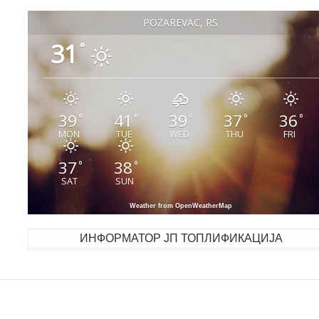
POŽAREVAC, RS
31
°
39
41
39
37
36
°
°
°
°
°
MON
TUE
WED
THU
FRI
37
38
°
°
SAT
SUN
Weather from OpenWeatherMap
ИНФОРМАТОР ЈП ТОПЛИФИКАЦИЈА