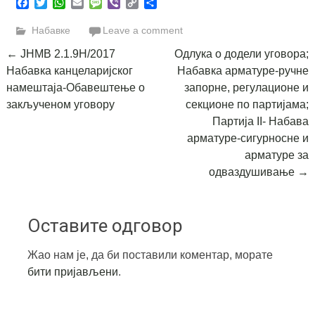
Facebook
Twitter
WhatsApp
Email
Message
Viber
Copy
Share
Link
Набавке
Leave a comment
Post
←
ЈНМВ 2.1.9Н/2017
Одлука о додели уговора;
Набавка канцеларијског
Набавка арматуре-ручне
navigation
намештаја-Обавештење о
запорне, регулационе и
закљученом уговору
секционе по партијама;
Партија II- Набава
арматуре-сигурносне и
арматуре за
одваздушивање
→
Оставите одговор
Жао нам је, да би поставили коментар, морате
бити пријављени
.