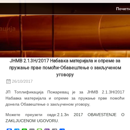
Skip
ЈП Топлификација
Почет
to
content
ЈНМВ 2.1.3Н/2017 Набавка материјала и опреме за
пружање прве помоћи-Обавештење о закљученом
уговору
26/10/2017
ЈП Топлификација Пожаревац је за ЈНМВ 2.1.3Н/2017
Набавка материјала и опреме за пружање прве помоћи
донела Обавештење о закљученом уговору,
Можете преузети овде:
2.1.3n 2017 OBAVESTENJE O
ZAKLJUCENOM UGOVORU.