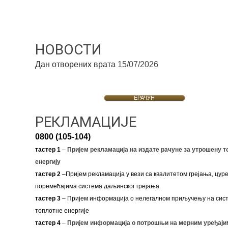
НОВОСТИ
Дан отворених врата
15/07/2026
ЕРАЧУН
РЕКЛАМАЦИЈЕ
0800 (105-104)
тастер 1
–
Пријем рекламација на издате рачуне за утрошену т
енергију
тастер 2
–Пријем рекламација у вези са квалитетом грејања, цуре
поремећајима система даљинског грејања
тастер 3
– Пријем информација о нелегалном приључењу на сис
топлотне енергије
тастер 4
–
Пријем информација о потрошњи на мерним уређаји