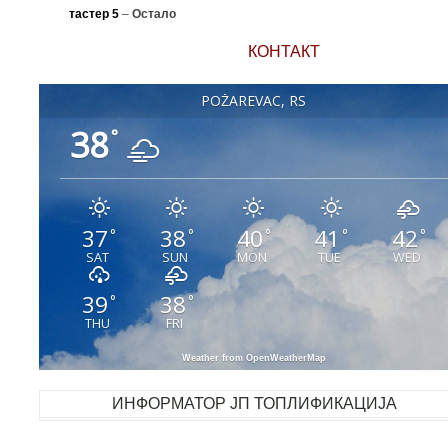
тастер 5
–
Остало
КОНТАКТ
POŽAREVAC, RS
38
°
37
38
40
41
42
°
°
°
°
°
SAT
SUN
MON
TUE
WED
39
38
°
°
THU
FRI
Weather from OpenWeatherMap
ИНФОРМАТОР ЈП ТОПЛИФИКАЦИЈА