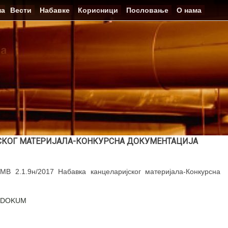
на
Вести
Набавке
Корисници
Пословање
О нама
ЈСКОГ МАТЕРИЈАЛА-КОНКУРСНА ДОКУМЕНТАЦИЈА
В 2.1.9н/2017 Набавка канцеларијског материјала-Конкурсна
A DOKUM