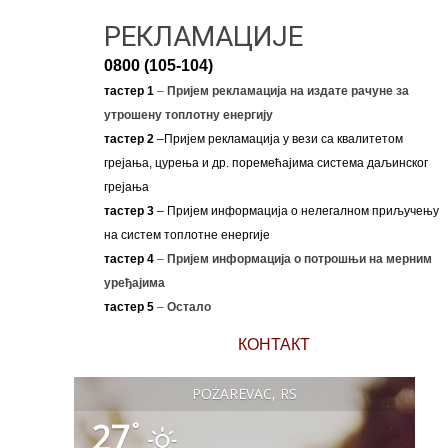
РЕКЛАМАЦИЈЕ
0800 (105-104)
тастер 1
–
Пријем рекламација на издате рачуне за
утрошену топлотну енергију
тастер 2
–Пријем рекламација у вези са квалитетом
грејања, цурења и др. поремећајима система даљинског
грејања
тастер 3
– Пријем информација о нелегалном приључењу
на систем топлотне енергије
тастер 4
–
Пријем информација о потрошњи на мерним
уређајима
тастер 5
–
Остало
КОНТАКТ
POŽAREVAC, RS
27
°