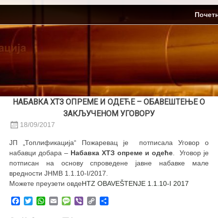
Skip
ЈП Топлификација
Почет
to
content
НАБАВКА ХТЗ ОПРЕМЕ И ОДЕЋЕ – ОБАВЕШТЕЊЕ О
ЗАКЉУЧЕНОМ УГОВОРУ
18/09/2017
ЈП „Топлификација“ Пожаревац је потписала Уговор о
набавци добара –
Набавка ХТЗ опреме и одеће
. Уговор је
потписан на основу спроведене јавне набавке мале
вредности ЈНМВ 1.1.10-I/2017.
Можете преузети овде
HTZ OBAVEŠTENJE 1.1.10-I 2017
Facebook
Twitter
WhatsApp
Email
Message
Viber
Copy
Share
Link