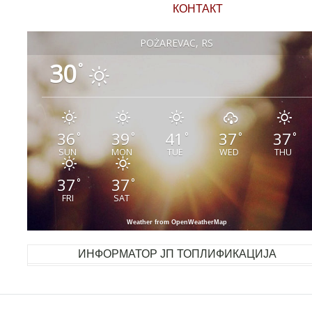
КОНТАКТ
POŽAREVAC, RS
30
°
36
39
41
37
37
°
°
°
°
°
SUN
MON
TUE
WED
THU
37
37
°
°
FRI
SAT
Weather from OpenWeatherMap
ИНФОРМАТОР ЈП ТОПЛИФИКАЦИЈА