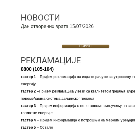
НОВОСТИ
Дан отворених врата
15/07/2026
ЕРАЧУН
РЕКЛАМАЦИЈЕ
0800 (105-104)
тастер 1
–
Пријем рекламација на издате рачуне за утрошену т
енергију
тастер 2
–Пријем рекламација у вези са квалитетом грејања, цуре
поремећајима система даљинског грејања
тастер 3
– Пријем информација о нелегалном приључењу на сис
топлотне енергије
тастер 4
–
Пријем информација о потрошњи на мерним уређаји
тастер 5
–
Остало