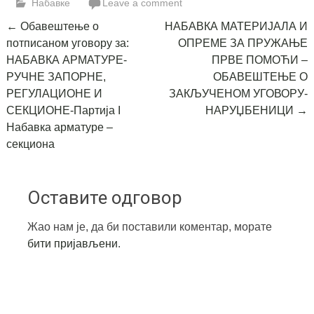
Набавке
Leave a comment
Post
←
Обавештење о
НАБАВКА МАТЕРИЈАЛА И
потписаном уговору за:
ОПРЕМЕ ЗА ПРУЖАЊЕ
navigation
НАБАВКА АРМАТУРЕ-
ПРВЕ ПОМОЋИ –
РУЧНЕ ЗАПОРНЕ,
ОБАВЕШТЕЊЕ О
РЕГУЛАЦИОНЕ И
ЗАКЉУЧЕНОМ УГОВОРУ-
СЕКЦИОНЕ-Партија I
НАРУЏБЕНИЦИ
→
Набавка арматуре –
секциона
Оставите одговор
Жао нам је, да би поставили коментар, морате
бити пријављени
.