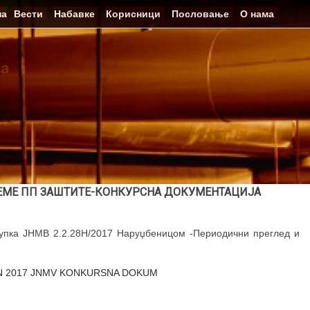
на
Вести
Набавке
Корисници
Пословање
О нама
ЕМЕ ПП ЗАШТИТЕ-КОНКУРСНА ДОКУМЕНТАЦИЈА
тупка ЈНМВ 2.2.28Н/2017 Наруџбеницом -Периодични преглед и
. N 2017 JNMV KONKURSNA DOKUM