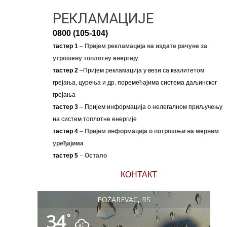
РЕКЛАМАЦИЈЕ
0800 (105-104)
тастер 1
–
Пријем рекламација на издате рачуне за
утрошену топлотну енергију
тастер 2
–Пријем рекламација у вези са квалитетом
грејања, цурења и др. поремећајима система даљинског
грејања
тастер 3
– Пријем информација о нелегалном приључењу
на систем топлотне енергије
тастер 4
–
Пријем информација о потрошњи на мерним
уређајима
тастер 5
–
Остало
КОНТАКТ
POŽAREVAC, RS
34
°