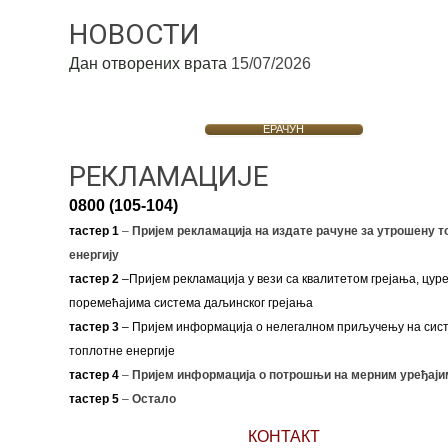
НОВОСТИ
Дан отворених врата
15/07/2026
ЕРАЧУН
РЕКЛАМАЦИЈЕ
0800 (105-104)
тастер 1
–
Пријем рекламација на издате рачуне за утрошену т
енергију
тастер 2
–Пријем рекламација у вези са квалитетом грејања, цуре
поремећајима система даљинског грејања
тастер 3
– Пријем информација о нелегалном приључењу на сис
топлотне енергије
тастер 4
–
Пријем информација о потрошњи на мерним уређаји
тастер 5
–
Остало
КОНТАКТ