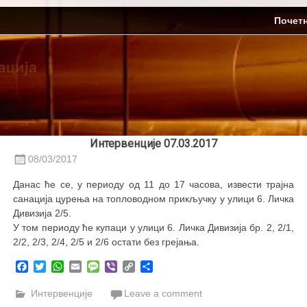
Skip
ЈП Топлификација
Почет
to
content
Интервенције 07.03.2017
08/03/2017
Данас ће се, у периоду од 11 до 17 часова, извести трајна
санација цурења на топловодном прикључку у улици 6. Личка
Дивизија 2/5.
У том периоду ће купаци у улици 6. Личка Дивизија бр. 2, 2/1,
2/2, 2/3, 2/4, 2/5 и 2/6 остати без грејања.
Facebook
Twitter
WhatsApp
Email
Message
Viber
Copy
Share
Link
Интервенције
Leave a comment