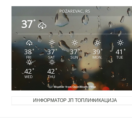
POŽAREVAC, RS
37
°
38
37
37
39
41
°
°
°
°
°
FRI
SAT
SUN
MON
TUE
42
42
°
°
WED
THU
Weather from OpenWeatherMap
ИНФОРМАТОР ЈП ТОПЛИФИКАЦИЈА