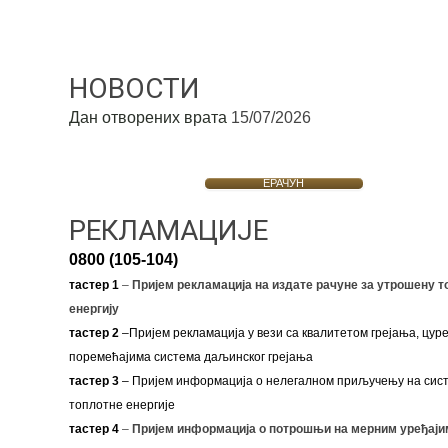
НОВОСТИ
Дан отворених врата
15/07/2026
ЕРАЧУН
РЕКЛАМАЦИЈЕ
0800 (105-104)
тастер 1
–
Пријем рекламација на издате рачуне за утрошену т
енергију
тастер 2
–Пријем рекламација у вези са квалитетом грејања, цуре
поремећајима система даљинског грејања
тастер 3
– Пријем информација о нелегалном приључењу на сис
топлотне енергије
тастер 4
–
Пријем информација о потрошњи на мерним уређаји