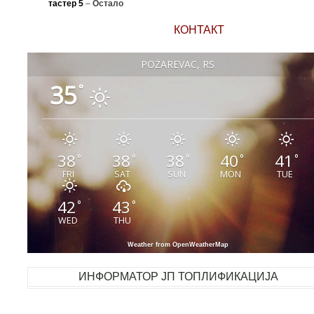
тастер 5
–
Остало
КОНТАКТ
POŽAREVAC, RS
35
°
38
38
38
40
41
°
°
°
°
°
FRI
SAT
SUN
MON
TUE
42
43
°
°
WED
THU
Weather from OpenWeatherMap
ИНФОРМАТОР ЈП ТОПЛИФИКАЦИЈА