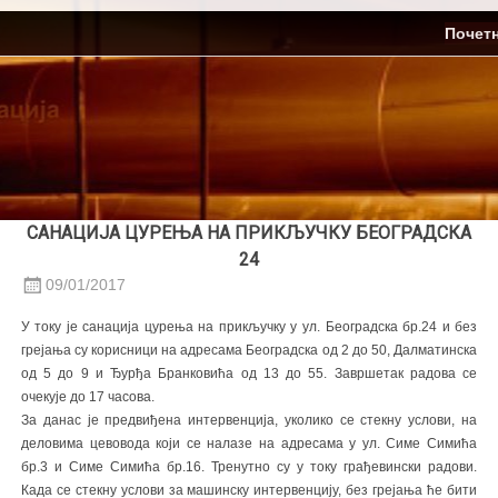
Skip
ЈП Топлификација
Почет
to
content
САНАЦИЈА ЦУРЕЊА НА ПРИКЉУЧКУ БЕОГРАДСКА
24
09/01/2017
У току је санација цурења на прикључку у ул. Београдска бр.24 и без
грејања су корисници на адресама Београдска од 2 до 50, Далматинска
од 5 до 9 и Ђурђа Бранковића од 13 до 55. Завршетак радова се
очекује до 17 часова.
За данас је предвиђена интервенција, уколико се стекну услови, на
деловима цевовода који се налазе на адресама у ул. Симе Симића
бр.3 и Симе Симића бр.16. Тренутно су у току грађевински радови.
Када се стекну услови за машинску интервенцију, без грејања ће бити