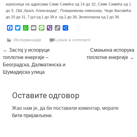
корисници на адресама Симе Симића од 14 до 32, Симе Симића од 1
до 5, ОШ „Краљ Александар“, Пожаревачка гимназија, Чеде Васовића
до 25 до 31, 7.јул од 1 до 39 и од 2 до 38, Зеленгорска од 2 до 36.
Facebook
Twitter
WhatsApp
Email
Message
Viber
Copy
Share
Link
Интервенције
Leave a comment
Post
←
Застој у испоруци
Смањена испорука
топлотне енергије –
топлотне енергије
→
navigation
Београдска, Далматинска и
Шумадијска улица
Оставите одговор
Жао нам је, да би поставили коментар, морате
бити пријављени
.