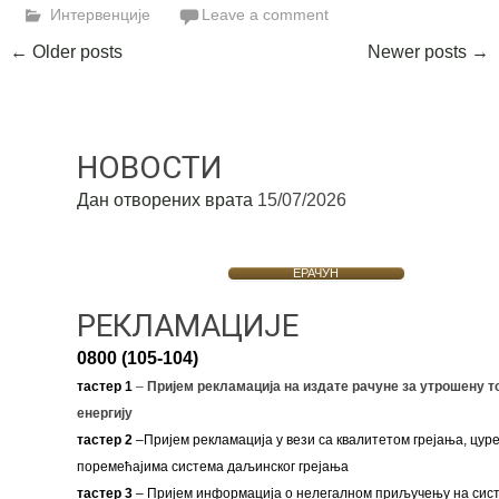
Интервенције
Leave a comment
Posts
←
Older posts
Newer posts
→
navigation
НОВОСТИ
Дан отворених врата
15/07/2026
ЕРАЧУН
РЕКЛАМАЦИЈЕ
0800 (105-104)
тастер 1
–
Пријем рекламација на издате рачуне за утрошену т
енергију
тастер 2
–Пријем рекламација у вези са квалитетом грејања, цуре
поремећајима система даљинског грејања
тастер 3
– Пријем информација о нелегалном приључењу на сис