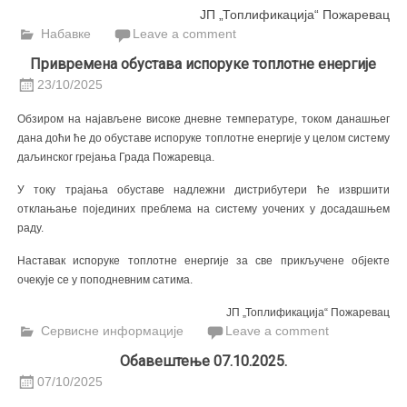
ЈП „Топлификација“ Пожаревац
Набавке
Leave a comment
Привремена обуставa испоруке топлотне енергије
23/10/2025
Обзиром на најављене високе дневне температуре, током данашњег
дана доћи ће до обуставе испоруке топлотне енергије у целом систему
даљинског грејања Града Пожаревца.
У току трајања обуставе надлежни дистрибутери ће извршити
отклањање појединих преблема на систему уочених у досадашњем
раду.
Наставак испоруке топлотне енергије за све прикључене објекте
очекује се у поподневним сатима.
ЈП „Топлификација“ Пожаревац
Сервисне информације
Leave a comment
Обавештење 07.10.2025.
07/10/2025