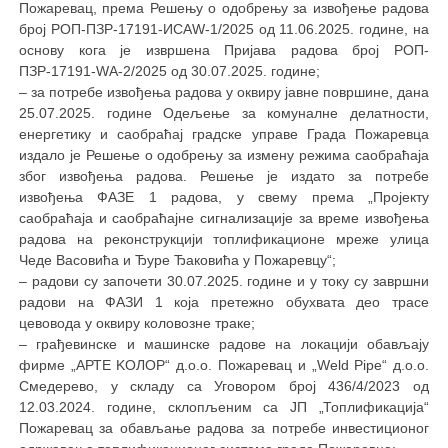
Пожаревац, према Решењу о одобрењу за извођење радова
број РОП-ПЗР-17191-ИСАW-1/2025 од 11.06.2025. године, на
основу кога је извршена Пријава радова број РОП-
ПЗР-17191-WА-2/2025 од 30.07.2025. године;
– за потребе извођења радова у оквиру јавне површине, дана
25.07.2025. године Одељење за комуналне делатности,
енергетику и саобраћај градске управе Града Пожаревца
издало је Решење о одобрењу за измену режима саобраћаја
због извођења радова. Решење је издато за потребе
извођења ФАЗЕ 1 радова, у свему према „Пројекту
саобраћаја и саобраћајне сигнализације за време извођења
радова на реконструкцији топлификационе мреже улица
Чеде Васовића и Ђуре Ђаковића у Пожаревцу“;
– радови су започети 30.07.2025. године и у току су завршни
радови на ФАЗИ 1 која претежно обухвата део трасе
цевовода у оквиру коловозне траке;
– грађевинске и машинске радове на локацији обављају
фирме „АРТЕ KОЛОР“ д.о.о. Пожаревац и „Weld Pipe“ д.о.о.
Смедерево, у складу са Уговором број 436/4/2023 од
12.03.2024. године, склопљеним са ЈП „Топлификација“
Пожаревац за обављање радова за потребе инвестиционог