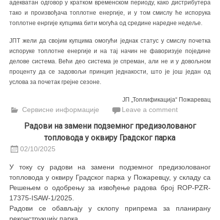
адекватан одговор у кратком временском периоду, како дистрибутера
тако и произвођача топлотне енергије, и у том смислу ће испорука
топлотне енргије купцима бити могућа од средине наредне недеље.
ЈПТ жели да својим купцима омогући једнак статус у смислу почетка
испоруке топлотне енергије и на тај начин не фаворизује поједине
делове система. Већи део система је спреман, али не и у довољном
проценту да се задовољи принцип једнакости, што је још један од
услова за почетак грејне сезоне.
ЈП „Топлификација“ Пожаревац
Сервисне информације
Leave a comment
Радови на замени подземног предизолованог
топловода у оквиру Градског парка
02/10/2025
У току су радови на замени подземног предизолованог
топловода у оквиру Градског парка у Пожаревцу, у складу са
Решењем о одобрењу за извођење радова број ROP-PZR-
17375-ISAW-1/2025.
Радови се обављају у склопу припрема за планирану
реконструкцију парка.