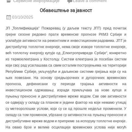
Сервисне информације
Leave a comment
Обавештење за јавност
03/10/2025
ЈП „Топлификација“ Пожаревац (у даљем тексту ЈПТ) пред почетак
грејне сезоне редовно прати временске прогнозе РХМЗ Србије и
усклађује активности на ремонтним и инвестиционим радовима. ЈПТ је
дистрибутер топлотне енергије, нема своје изворе топлотне енергије,
већ топлотну енергију купује од „Електропривреде Србије“, конкретно
из термоелектрана у Костолцу. Систем електрана је посебан систем
који свој рад усаглашава са свим осталим постројењима на територији
Републике Србије, укључујући и даљинске системе грејања који су на
њих повезани. На основу средњорочних и дугорочних временских
прогноза, дефинисани су периоди трајања активности на
инвестиционом одржавању, изради прикључака за нове купце и
пуњењу преносне и дистрибутивне мреже водом. Све ове активности
се одвијају у складу са планом и једини фактор на који немамо утицај
су метеоролошки услови, који су се од прошле недеље променили. У
складу са том променом, убрзане су активности на пуњењу преносне и
дистрибутивне мреже водом и припреме за испоруку топлотне енргије.
На овако брзе и велике осцилације временских услова није могућ