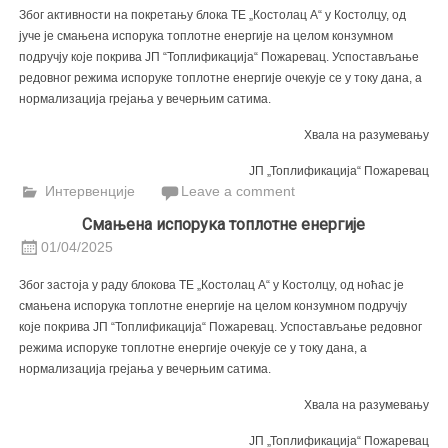
Због активности на покретању блока ТЕ „Костолац А“ у Костолцу, од
јуче је смањена испорука топлотне енергије на целом конзумном
подручју које покрива ЈП “Топлификација“ Пожаревац.
Успостављање
редовног режима испоруке топлотне енергије очекује се у току дана, а
нормализација грејања у вечерњим сатима.
Хвала на разумевању
ЈП „Топлификација“ Пожаревац
Интервенције
Leave a comment
Смањена испорукa топлотне енергије
01/04/2025
Због застоја у раду блокова ТЕ „Костолац А“ у Костолцу, од ноћас је
смањена испорука топлотне енергије на целом конзумном подручју
које покрива ЈП “Топлификација“ Пожаревац.
Успостављање редовног
режима испоруке топлотне енергије очекује се у току дана, а
нормализација грејања у вечерњим сатима.
Хвала на разумевању
ЈП „Топлификација“ Пожаревац