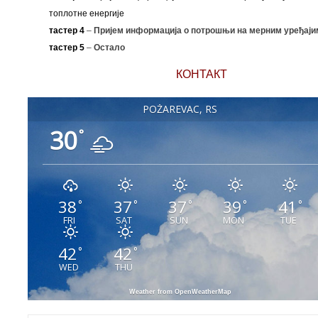
топлотне енергије
тастер 4
–
Пријем информација о потрошњи на мерним уређаји
тастер 5
–
Остало
КОНТАКТ
POŽAREVAC, RS
30
°
38
37
37
39
41
°
°
°
°
°
FRI
SAT
SUN
MON
TUE
42
42
°
°
WED
THU
Weather from OpenWeatherMap