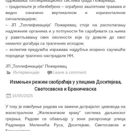
одржавања топлификационог система града Пожаревца;
– градилиште је обезбеђено – ограђено заштитним тракама и
видно означено вертикалном и хоризонталном
сигнализацијом;
– ЈП „Топлификација“ Пожаревац стоји на располагању
надлежним органима и у потпуности ће сарађивати са њима
у раветљавању свих околности које су довеле до овог
немилог догађаја са трагичним исходом;
– колектив предузећа изражава најдубље искрено саучешће
породици трагично настрадале НН.
ЈП „Топлификација“ Пожаревац
Интервенције
Leave a comment
Измењен режим саобраћаја у улицама Доситејева,
Светосавска и Браничевска
16/05/2025
У току је извођење радова на замени дотрајалог цевовода на
магистралном „Железничком краку“ система даљинског
грејања. Радови се обављају у зони раскрснице улица
Радомира Миленића Руса, Доситејеве, Светосавске и