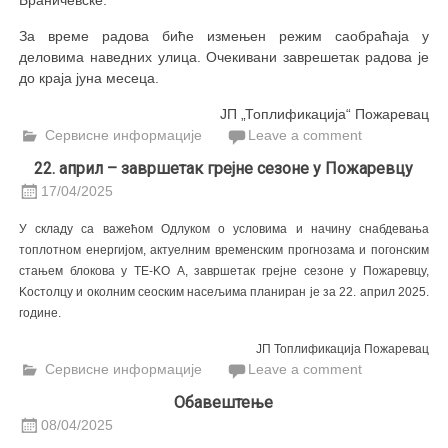
Браничевске.
За време радова биће измењен режим саобраћаја у
деловима наведних улица. Очекивани заврешетак радова је
до краја јуна месеца.
ЈП „Топлификација“ Пожаревац
Сервисне информације
Leave a comment
22. април – завршетак грејне сезоне у Пожаревцу
17/04/2025
У складу са важећом Одлуком о условима и начину снабдевања
топлотном енергијом, актуелним временским прогнозама и погонским
стањем блокова у ТЕ-KО А, завршетак грејне сезоне у Пожаревцу,
Kостолцу и околним сеоским насељима планиран је за 22. април 2025.
године.
ЈП Топлификација Пожаревац
Сервисне информације
Leave a comment
Обавештење
08/04/2025