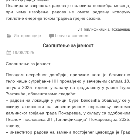
Планирани завршетак радова је половина новембра месеца,
при чему извођење радова не омета редовну испоруку
топлотне енергије током трајања грејне сезоне.
ЈП Топлификација Пожаревац
Интервенције
Leave a comment
Саопштење за јавност
19/08/2025
Саопштење за јавност
Поводом несрећног догађаја, приликом кога је беживотно
тело наше суграђанке НН пронађено у вечерњим сатима 18.
августа 2025. године у каналу на градилишту у улици Ђуре
Ђаковића, обавештавамо следеће:
– радови на локацији у улици Ђуре Ђаковића обављају се у
оквиру активности на инвестиционом одржавању система
даљинског грејања града Пожаревца, у складу са одобреним
Планом пословања ЈП „Топлификација“ Пожаревац за 2025.
годину;
– инвеститор радова на замени постојећег цевовода је Град