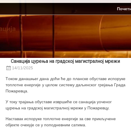
Skip
ЈП Топлификација
Почет
to
content
Санација цурења на градској магистралној мрежи
14/11/2025
Tоком данашњег дана доћи ће до планске обуставе испоруке
топлотне енергије у целом систему даљинског грејања Града
Пожаревца.
У току трајања обуставе извршиће се санација уоченог
цурења на градској магистралној мрежи у Пожаревцу.
Наставак испоруке топлотне енергије за све прикључене
објекте очекује се у поподневним сатима.