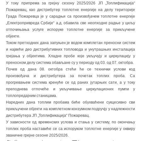
У току припрема за грејну сезону 2025/2026 ЈП „Топлификација“
Пожаревац, као дистрибутер топлотне енергије на делу територије
Града Пожаревца је у сарадњи са произвођачем топлотне енергије
„Електропривреда Србије“ а.д. обавила све неопходне радње у циљу
отпочињања услуге испоруке топлотне енергије за прикључене
објекте.
Током претходних дана запуњен је водом комплетан преносни систем
и највећи део дистрибутивних топловода и унутрашњих инсталација
грејања у објектима. Хладне пробе које укључују и циркулацију у
преносном делу система обављане су у периоду од 03. од 07. октобра.
Почев од дана 08. октобра стећи ће се технички услови код
произвођача и дистрибутера за почетак топлих проба. Са
прогревањем система кренуће се од раних јутарњих сати, а у току
преподнева отпочеће и укључивање циркулационих пумпи у
топлопредајним станицама.
Наредних дана топлим пробама биће обухваћени сукцесивно сви
прикључени објекти на комплетном конзумном подручју у надлежности
дистрибутера ЈП „Топлификација“ Пожаревац.
У зависности од временских услова и стања у систему, по окончању
топлих проба наставиће се са испоруком топлотне енергије у оквиру
званичне грејне сезоне 2025/2026.