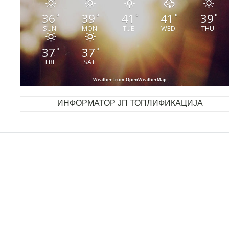
36
39
41
41
39
°
°
°
°
°
SUN
MON
TUE
WED
THU
37
37
°
°
FRI
SAT
Weather from OpenWeatherMap
ИНФОРМАТОР ЈП ТОПЛИФИКАЦИЈА