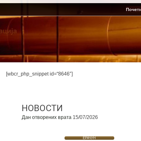
Skip
ЈП Топлификација
Почет
to
content
[wbcr_php_snippet id=“8646″]
НОВОСТИ
Дан отворених врата
15/07/2026
ЕРАЧУН