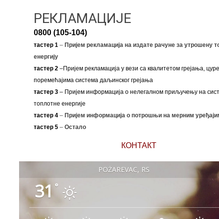
РЕКЛАМАЦИЈЕ
0800 (105-104)
тастер 1
–
Пријем рекламација на издате рачуне за утрошену т
енергију
тастер 2
–Пријем рекламација у вези са квалитетом грејања, цуре
поремећајима система даљинског грејања
тастер 3
– Пријем информација о нелегалном приључењу на сис
топлотне енергије
тастер 4
–
Пријем информација о потрошњи на мерним уређаји
тастер 5
–
Остало
КОНТАКТ
POŽAREVAC, RS
31
°