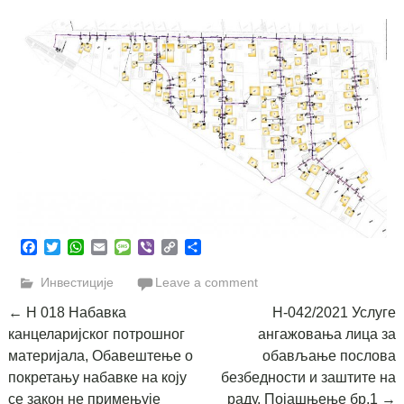
Facebook
Twitter
WhatsApp
Email
Message
Viber
Copy
Share
Link
Инвестиције
Leave a comment
Post
←
Н 018 Набавка
Н-042/2021 Услуге
канцеларијског потрошног
ангажовања лица за
navigation
материјала, Обавештење о
обављање послова
покретању набавке на коју
безбедности и заштите на
се закон не примењује
раду, Појашњење бр.1
→