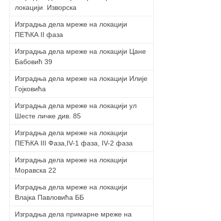
локацији Изворскa
Изградња дела мреже на локацији
ПЕЋКА II фaзa
Изградња дела мреже на локацији Цaне
Бaбовић 39
Изградња дела мреже на локацији Илије
Гојковићa
Изградња дела мреже на локацији ул
Шесте личке див. 85
Изградња дела мреже на локацији
ПЕЋКА III Фaзa,IV-1 фaзa, IV-2 фaзa
Изградња дела мреже на локацији
Морaвскa 22
Изградња дела мреже на локацији
Влaјкa Пaвловићa ББ
Изградња дела примарне мреже на