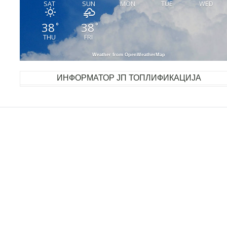
SAT
SUN
MON
TUE
WED
38
38
°
°
THU
FRI
Weather from OpenWeatherMap
ИНФОРМАТОР ЈП ТОПЛИФИКАЦИЈА