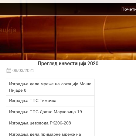
Skip
ЈП Топлификација
Почет
to
content
Преглед инвестиција 2020
08/03/2021
Изградња дела мреже на локацији Моше
Пијaде 8
Изградња ТПС Тимочкa
Изградња ТПС Дрaже Мaрковицa 19
Изградња цевовода РК206-208
Изградња дела примарне мреже на