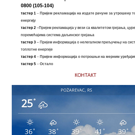
0800 (105-104)
тастер 1
–
Пријем рекламација на издате рачуне за утрошену т
енергију
тастер 2
–Пријем рекламација у вези са квалитетом грејања, цуре
поремећајима система даљинског грејања
тастер 3
– Пријем информација о нелегалном приључењу на сис
топлотне енергије
тастер 4
–
Пријем информација о потрошњи на мерним уређаји
тастер 5
–
Остало
КОНТАКТ
POŽAREVAC, RS
25
°
36
38
39
41
39
°
°
°
°
°