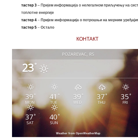
тастер 3
– Пријем информација о нелегалном приључењу на сис
топлотне енергије
тастер 4
–
Пријем информација о потрошњи на мерним уређаји
тастер 5
–
Остало
КОНТАКТ
POŽAREVAC, RS
23
°
39
41
39
37
35
°
°
°
°
°
MON
TUE
WED
THU
FRI
37
40
°
°
SAT
SUN
Weather from OpenWeatherMap