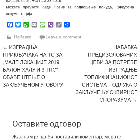
набавке број ЈНОП 1.3.33/2019.
Можете преузети овде
Позив за подношење понуда
,
Конкурсна
документација
.
Facebook
Twitter
WhatsApp
Email
Message
Viber
Copy
Share
Link
Набавке
Leave a comment
Post
←
ИЗГРАДЊА
НАБАВКА
ПРИКЉУЧАКА НА ТС ЗА
ПРЕДИЗОЛОВАНИХ
navigation
„МАЛЕ ЛОКАЦИЈЕ 2019,
ЦЕВИ ЗА ПОТРЕБЕ
БАЛОН ХАЛУ И 3 ТПС“ –
ИЗГРАДЊЕ
ОБАВЕШТЕЊЕ О
ТОПЛИФИКАЦИОНОГ
ЗАКЉУЧЕНОМ УГОВОРУ
СИСТЕМА – ОДЛУКА О
ЗАКЉУЧЕЊУ ОКВИРНОГ
СПОРАЗУМА
→
Оставите одговор
Жао нам је, да би поставили коментар, морате