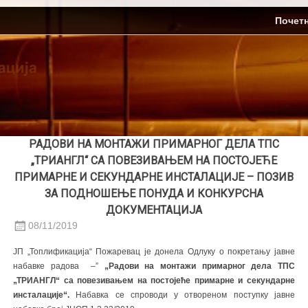
Skip
ЈП Топлификација
Почет
to
content
РАДОВИ НА МОНТАЖИ ПРИМАРНОГ ДЕЛА ТПС
„ТРИАНГЛ“ СА ПОВЕЗИВАЊЕМ НА ПОСТОЈЕЋЕ
ПРИМАРНЕ И СЕКУНДАРНЕ ИНСТАЛАЦИЈЕ – ПОЗИВ
ЗА ПОДНОШЕЊЕ ПОНУДА И КОНКУРСНА
ДОКУМЕНТАЦИЈА
08/11/2019
ЈП „Топлификација“ Пожаревац је донела Одлуку о покретању јавне
набавке радова –”
„Радови на монтажи примарног дела ТПС
„ТРИАНГЛ“ са повезивањем на постојеће примарне и секундарне
инсталације“.
Набавка се спроводи у отвореном поступку јавне