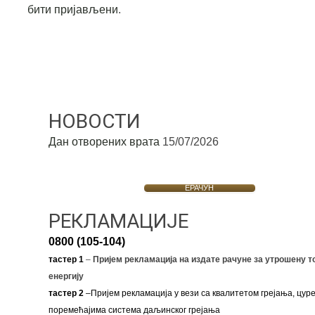
бити пријављени
.
НОВОСТИ
Дан отворених врата
15/07/2026
ЕРАЧУН
РЕКЛАМАЦИЈЕ
0800 (105-104)
тастер 1
–
Пријем рекламација на издате рачуне за утрошену т
енергију
тастер 2
–Пријем рекламација у вези са квалитетом грејања, цуре
поремећајима система даљинског грејања