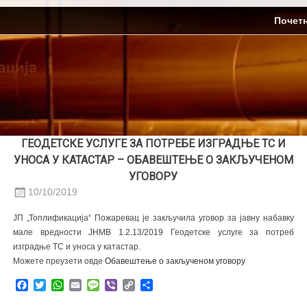
Skip
ЈП Топлификација
Почет
to
content
ГЕОДЕТСКЕ УСЛУГЕ ЗА ПОТРЕБЕ ИЗГРАДЊЕ ТС И
УНОСА У КАТАСТАР – ОБАВЕШТЕЊЕ О ЗАКЉУЧЕНОМ
УГОВОРУ
10/10/2019
JП „Топлификација“ Пожаревац је закључила уговор за јавну набавку
мале вредности ЈНМВ 1.2.13/2019 Геодетске услуге за потреб
изградње ТС и уноса у катастар.
Можете преузети овде
Обавештење о закљученом уговору
Facebook
Twitter
WhatsApp
Email
Message
Viber
Copy
Share
Link