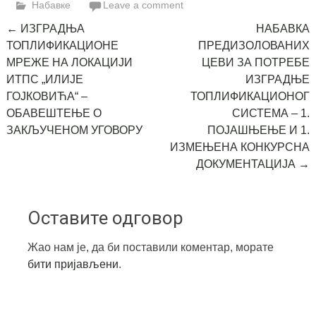
Набавке
Leave a comment
Post
←
ИЗГРАДЊА
НАБАВКА
ТОПЛИФИКАЦИОНЕ
ПРЕДИЗОЛОВАНИХ
navigation
МРЕЖЕ НА ЛОКАЦИЈИ
ЦЕВИ ЗА ПОТРЕБЕ
ИТПС „ИЛИЈЕ
ИЗГРАДЊЕ
ГОЈКОВИЋА“ –
ТОПЛИФИКАЦИОНОГ
ОБАВЕШТЕЊЕ О
СИСТЕМА – 1.
ЗАКЉУЧЕНОМ УГОВОРУ
ПОЈАШЊЕЊЕ И 1.
ИЗМЕЊЕНА КОНКУРСНА
ДОКУМЕНТАЦИЈА
→
Оставите одговор
Жао нам је, да би поставили коментар, морате
бити пријављени
.