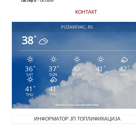
тастер 5
–
Остало
КОНТАКТ
POŽAREVAC, RS
38
°
36
37
40
41
42
°
°
°
°
°
SAT
SUN
MON
TUE
WED
41
41
°
°
THU
FRI
Weather from OpenWeatherMap
ИНФОРМАТОР ЈП ТОПЛИФИКАЦИЈА