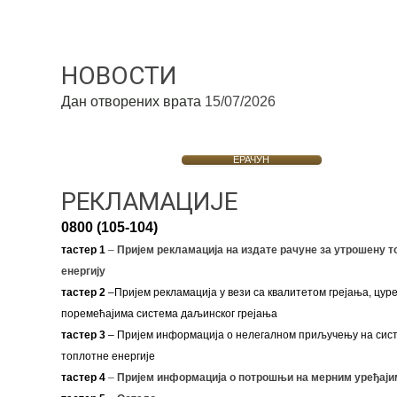
НОВОСТИ
Дан отворених врата
15/07/2026
ЕРАЧУН
РЕКЛАМАЦИЈЕ
0800 (105-104)
тастер 1
–
Пријем рекламација на издате рачуне за утрошену т
енергију
тастер 2
–Пријем рекламација у вези са квалитетом грејања, цуре
поремећајима система даљинског грејања
тастер 3
– Пријем информација о нелегалном приључењу на сис
топлотне енергије
тастер 4
–
Пријем информација о потрошњи на мерним уређаји