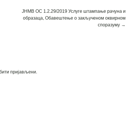
ЈНМВ ОС 1.2.29/2019 Услуге штампање рачуна и
образаца, Обавештење о закљученом оквирном
споразуму
→
бити пријављени
.