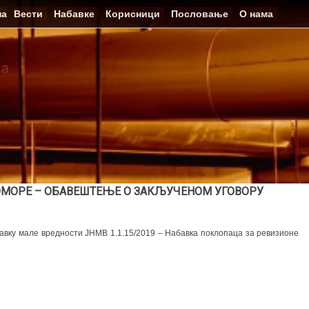
на
Вести
Набавке
Корисници
Пословање
О нама
ОМОРЕ – ОБАВЕШТЕЊЕ О ЗАКЉУЧЕНОМ УГОВОРУ
бавку мале вредности ЈНМВ 1.1.15/2019 – Набавка поклопаца за ревизионе