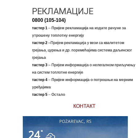
РЕКЛАМАЦИЈЕ
0800 (105-104)
тастер 1
–
Пријем рекламација на издате рачуне за
утрошену топлотну енергију
тастер 2
–Пријем рекламација у вези са квалитетом
грејања, цурења и др. поремећајима система даљинског
грејања
тастер 3
– Пријем информација о нелегалном приључењу
на систем топлотне енергије
тастер 4
–
Пријем информација о потрошњи на мерним
уређајима
тастер 5
–
Остало
КОНТАКТ
POŽAREVAC, RS
24
°