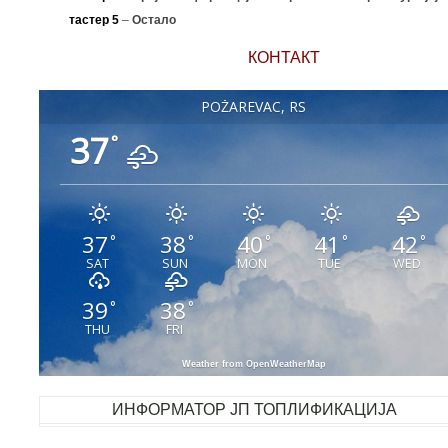
тастер 5
–
Остало
КОНТАКТ
POŽAREVAC, RS
37
°
37
38
40
41
42
°
°
°
°
°
SAT
SUN
MON
TUE
WED
39
38
°
°
THU
FRI
Weather from OpenWeatherMap
ИНФОРМАТОР ЈП ТОПЛИФИКАЦИЈА