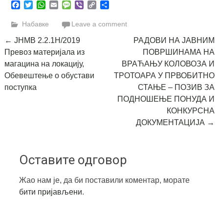
Facebook
Twitter
WhatsApp
Email
Message
Viber
Copy
Share
Link
Набавке
Leave a comment
Post
←
ЈНМВ 2.2.1Н/2019
РАДОВИ НА ЈАВНИМ
Превоз материјала из
ПОВРШИНАМА НА
navigation
магацина на локацију,
ВРАЋАЊУ КОЛОВОЗА И
Обевештење о обустави
ТРОТОАРА У ПРВОБИТНО
поступка
СТАЊE – ПОЗИВ ЗА
ПОДНОШЕЊЕ ПОНУДА И
КОНКУРСНА
ДОКУМЕНТАЦИЈА
→
Оставите одговор
Жао нам је, да би поставили коментар, морате
бити пријављени
.