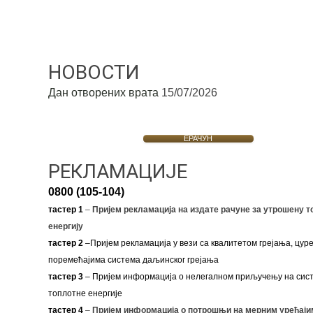
НОВОСТИ
Дан отворених врата
15/07/2026
ЕРАЧУН
РЕКЛАМАЦИЈЕ
0800 (105-104)
тастер 1
–
Пријем рекламација на издате рачуне за утрошену т
енергију
тастер 2
–Пријем рекламација у вези са квалитетом грејања, цуре
поремећајима система даљинског грејања
тастер 3
– Пријем информација о нелегалном приључењу на сис
топлотне енергије
тастер 4
–
Пријем информација о потрошњи на мерним уређаји