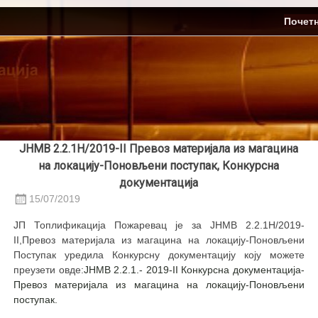
Skip
ЈП Топлификација
Почет
to
content
ЈНМВ 2.2.1Н/2019-II Превоз материјала из магацина
на локацију-Поновљени поступак, Конкурсна
документација
15/07/2019
ЈП Топлификација Пожаревац је за ЈНМВ 2.2.1Н/2019-
II,Превоз материјала из магацина на локацију-Поновљени
Поступак уредила Конкурсну документацију коју можете
преузети овде:
ЈНМВ 2.2.1.- 2019-II Конкурсна документација-
Превоз материјала из магацина на локацију-Поновљени
поступак.