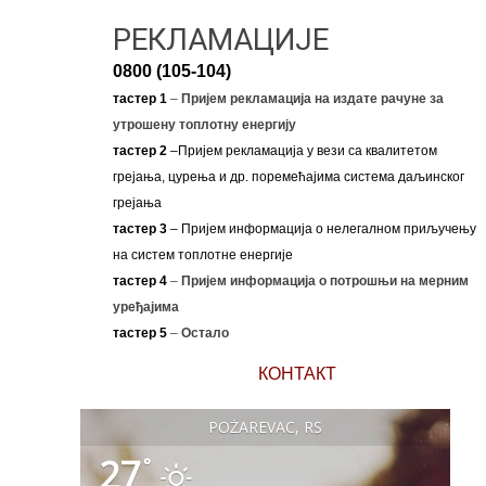
РЕКЛАМАЦИЈЕ
0800 (105-104)
тастер 1
–
Пријем рекламација на издате рачуне за
утрошену топлотну енергију
тастер 2
–Пријем рекламација у вези са квалитетом
грејања, цурења и др. поремећајима система даљинског
грејања
тастер 3
– Пријем информација о нелегалном приључењу
на систем топлотне енергије
тастер 4
–
Пријем информација о потрошњи на мерним
уређајима
тастер 5
–
Остало
КОНТАКТ
POŽAREVAC, RS
27
°