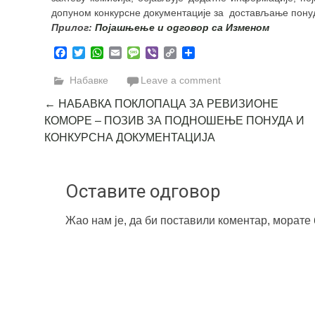
допуном конкурсне документације за достављање понуд
Прилог:
Појашњење и одговор са Изменом
Facebook
Twitter
WhatsApp
Email
Message
Viber
Copy
Share
Link
Набавке
Leave a comment
Post
←
НАБАВКА ПОКЛОПАЦА ЗА РЕВИЗИОНЕ
КОМОРЕ – ПОЗИВ ЗА ПОДНОШЕЊЕ ПОНУДА И
navigation
КОНКУРСНА ДОКУМЕНТАЦИЈА
Оставите одговор
Жао нам је, да би поставили коментар, морате