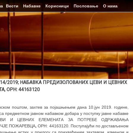
на
Вести
Набавке
Корисници
Пословање
О нама
 114/2019; НАБАВКА ПРЕДИЗОЛОВАНИХ ЦЕВИ И ЦЕВНИХ
А, ОРН: 44163120
ом поштом, захтев за појашњењем дана 10.јун 2019. године,
 са предметном јавном набавком добара у поступку јавне набавке
ЦЕВИ И ЦЕВНИХ ЕЛЕМЕНАТА ЗА ПОТРЕБЕ ОДРЖАВАЊА
УЧЈЕ ПОЖАРЕВЦА
,
ОРН: 44163120. Поступајући по достављеном
ојашњење истих у прилогу са прихваћеним захтевом, изменом и