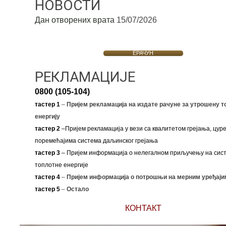
НОВОСТИ
Дан отворених врата
15/07/2026
ЕРАЧУН
РЕКЛАМАЦИЈЕ
0800 (105-104)
тастер 1
–
Пријем рекламација на издате рачуне за утрошену т
енергију
тастер 2
–Пријем рекламација у вези са квалитетом грејања, цуре
поремећајима система даљинског грејања
тастер 3
– Пријем информација о нелегалном приључењу на сис
топлотне енергије
тастер 4
–
Пријем информација о потрошњи на мерним уређаји
тастер 5
–
Остало
КОНТАКТ