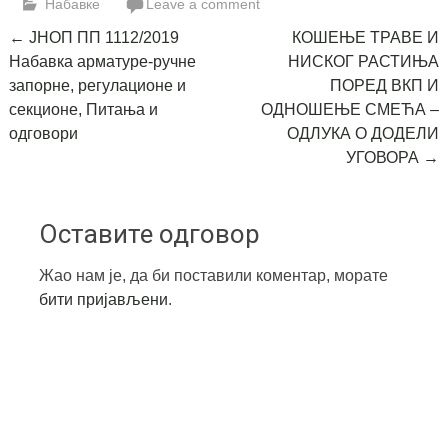
Набавке
Leave a comment
Post
←
ЈНОП ПП 1112/2019
КОШЕЊЕ ТРАВЕ И
Набавка арматуре-ручне
НИСКОГ РАСТИЊА
navigation
запорне, регулационе и
ПОРЕД ВКП И
секционе, Питања и
ОДНОШЕЊЕ СМЕЋА –
одговори
ОДЛУКА О ДОДЕЛИ
УГОВОРА
→
Оставите одговор
Жао нам је, да би поставили коментар, морате
бити пријављени
.