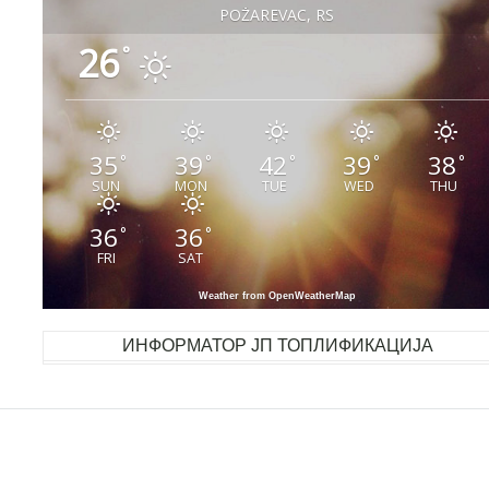
POŽAREVAC, RS
26
°
35
39
42
39
38
°
°
°
°
°
SUN
MON
TUE
WED
THU
36
36
°
°
FRI
SAT
Weather from OpenWeatherMap
ИНФОРМАТОР ЈП ТОПЛИФИКАЦИЈА