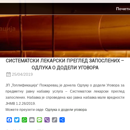
Skip
ЈП Топлификација
Почет
to
content
СИСТЕМАТСКИ ЛЕКАРСКИ ПРЕГЛЕД ЗАПОСЛЕНИХ –
ОДЛУКА О ДОДЕЛИ УГОВОРА
25/04/2019
ЈП „Топлификација“ Пожаревац је донела Одлуку о додели Уговора за
предметну јавну набавку услуга – Систематски лекарски преглед
запослених. Набавка је спроведена као јавна набавка мале вредности
ЈНМВ 1.2.26/2019.
Можете преузети овде
Oдлука о додели уговора
Facebook
Twitter
WhatsApp
Email
Message
Viber
Copy
Share
Link