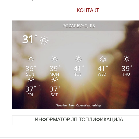
КОНТАКТ
POŽAREVAC, RS
31
°
36
39
41
41
39
°
°
°
°
°
SUN
MON
TUE
WED
THU
37
37
°
°
FRI
SAT
Weather from OpenWeatherMap
ИНФОРМАТОР ЈП ТОПЛИФИКАЦИЈА