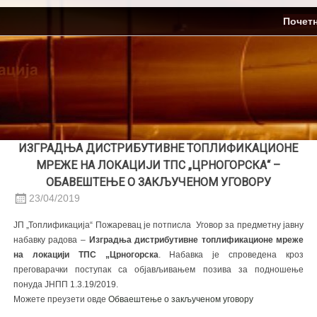
Skip
ЈП Топлификација
Почет
to
content
ИЗГРАДЊА ДИСТРИБУТИВНЕ ТОПЛИФИКАЦИОНЕ
МРЕЖЕ НА ЛОКАЦИЈИ ТПС „ЦРНОГОРСКА“ –
ОБАВЕШТЕЊЕ О ЗАКЉУЧЕНОМ УГОВОРУ
23/04/2019
ЈП „Топлификација“ Пожаревац је потписла Уговор за предметну јавну
набавку радова –
Изградња дистрибутивне топлификационе мреже
на локацији ТПС „Црногорска
. Набавка је спроведена кроз
преговарачки поступак са објављивањем позива за подношење
понуда ЈНПП 1.3.19/2019.
Можете преузети овде
Обваештење о закљученом уговору