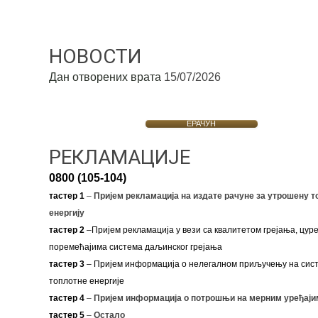
НОВОСТИ
Дан отворених врата
15/07/2026
ЕРАЧУН
РЕКЛАМАЦИЈЕ
0800 (105-104)
тастер 1
–
Пријем рекламација на издате рачуне за утрошену т
енергију
тастер 2
–Пријем рекламација у вези са квалитетом грејања, цуре
поремећајима система даљинског грејања
тастер 3
– Пријем информација о нелегалном приључењу на сис
топлотне енергије
тастер 4
–
Пријем информација о потрошњи на мерним уређаји
тастер 5
–
Остало