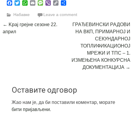
Facebook
Twitter
WhatsApp
Email
Message
Viber
Copy
Share
Link
Набавке
Leave a comment
Post
←
Kрај грејне сезоне 22.
ГРАЂЕВИНСКИ РАДОВИ
април
НА ВКП, ПРИМАРНОЈ И
navigation
СЕКУНДАРНОЈ
ТОПЛИФИКАЦИОНОЈ
МРЕЖИ И ТПС – 1.
ИЗМЕЊЕНА КОНКУРСНА
ДОКУМЕНТАЦИЈА
→
Оставите одговор
Жао нам је, да би поставили коментар, морате
бити пријављени
.