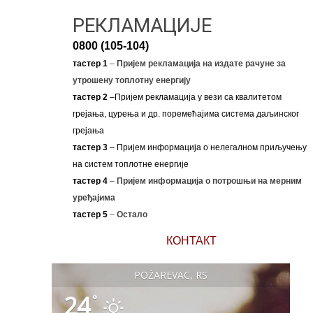
РЕКЛАМАЦИЈЕ
0800 (105-104)
тастер 1
–
Пријем рекламација на издате рачуне за
утрошену топлотну енергију
тастер 2
–Пријем рекламација у вези са квалитетом
грејања, цурења и др. поремећајима система даљинског
грејања
тастер 3
– Пријем информација о нелегалном приључењу
на систем топлотне енергије
тастер 4
–
Пријем информација о потрошњи на мерним
уређајима
тастер 5
–
Остало
КОНТАКТ
POŽAREVAC, RS
24
°