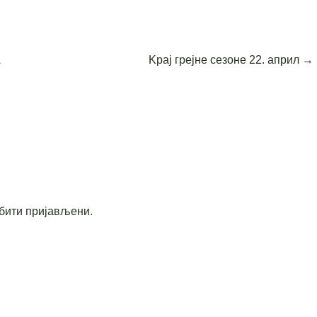
А
Kрај грејне сезоне 22. април
→
бити пријављени
.