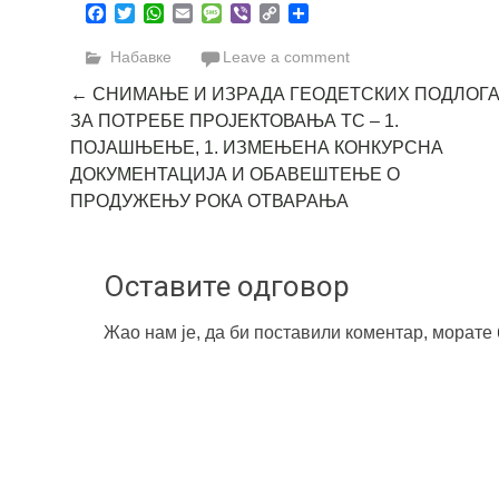
Facebook
Twitter
WhatsApp
Email
Message
Viber
Copy
Share
Link
Набавке
Leave a comment
Post
←
СНИМАЊЕ И ИЗРАДА ГЕОДЕТСКИХ ПОДЛОГ
ЗА ПОТРЕБЕ ПРОЈЕКТОВАЊА ТС – 1.
navigation
ПОЈАШЊЕЊЕ, 1. ИЗМЕЊЕНА КОНКУРСНА
ДОКУМЕНТАЦИЈА И ОБАВЕШТЕЊЕ О
ПРОДУЖЕЊУ РОКА ОТВАРАЊА
Оставите одговор
Жао нам је, да би поставили коментар, морате