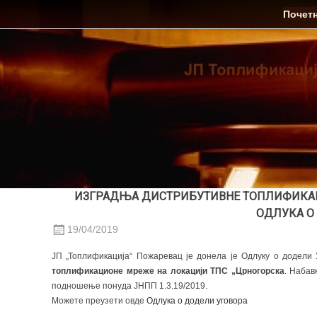
Skip
ЈП Топлификација
Почет
to
content
ИЗГРАДЊА ДИСТРИБУТИВНЕ ТОПЛИФИКАЦИ
ОДЛУКА О
19/04/2019
ЈП „Топлификација“ Пожаревац је донела је Одлуку о додели 
топлификационе мреже на локацији ТПС „Црногорска
. Набав
подношење понуда ЈНПП 1.3.19/2019.
Можете преузети овде
Oдлука о додели уговора