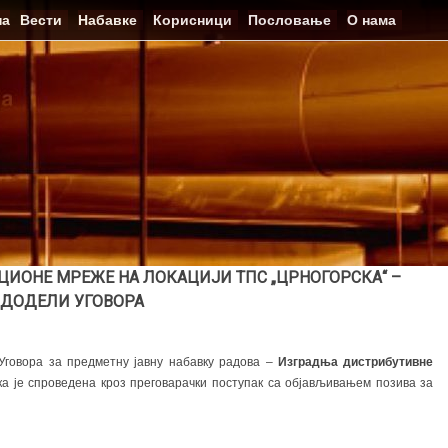
на
Вести
Набавке
Корисници
Пословање
О нама
ОНЕ МРЕЖЕ НА ЛОКАЦИЈИ ТПС „ЦРНОГОРСКА“ –
 ДОДЕЛИ УГОВОРА
Уговора за предметну јавну набавку радова –
Изградња дистрибутивне
ка је спроведена кроз преговарачки поступак са објављивањем позива за