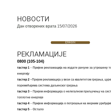
НОВОСТИ
Дан отворених врата
15/07/2026
ЕРАЧУН
РЕКЛАМАЦИЈЕ
0800 (105-104)
тастер 1
–
Пријем рекламација на издате рачуне за утрошену т
енергију
тастер 2
–Пријем рекламација у вези са квалитетом грејања, цуре
поремећајима система даљинског грејања
тастер 3
– Пријем информација о нелегалном приључењу на сис
топлотне енергије
тастер 4
–
Пријем информација о потрошњи на мерним уређаји
тастер 5
–
Остало