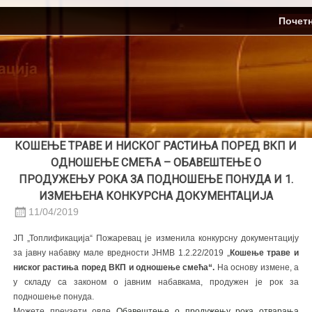
Skip
ЈП Топлификација
Почет
to
content
КОШЕЊЕ ТРАВЕ И НИСКОГ РАСТИЊА ПОРЕД ВКП И
ОДНОШЕЊЕ СМЕЋА – ОБАВЕШТЕЊЕ О
ПРОДУЖЕЊУ РОКА ЗА ПОДНОШЕЊЕ ПОНУДА И 1.
ИЗМЕЊЕНА КОНКУРСНА ДОКУМЕНТАЦИЈА
11/04/2019
ЈП „Топлификација“ Пожаревац је изменила конкурсну документацију
за јавну набавку мале вредности ЈНМВ 1.2.22/2019 „
Кошење траве и
ниског растиња поред ВКП и одношење смећа“.
На основу измене, а
у складу са законом о јавним набавкама, продужен је рок за
подношење понуда.
Можете преузети овде
Обавештење о продужењу рока отварања