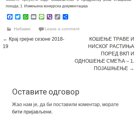
понуда
,
1. Измењена конкурсна документација
Facebook
Twitter
WhatsApp
Email
Message
Viber
Copy
Share
Link
Набавке
Leave a comment
Post
←
Крај грејне сезоне 2018-
КОШЕЊЕ ТРАВЕ И
19
НИСКОГ РАСТИЊА
navigation
ПОРЕД ВКП И
ОДНОШЕЊЕ СМЕЋА – 1.
ПОЈАШЊЕЊЕ
→
Оставите одговор
Жао нам је, да би поставили коментар, морате
бити пријављени
.