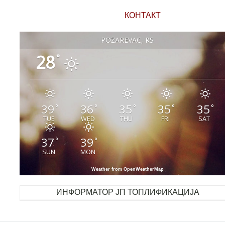
КОНТАКТ
POŽAREVAC, RS
28
°
39
36
35
35
35
°
°
°
°
°
TUE
WED
THU
FRI
SAT
37
39
°
°
SUN
MON
Weather from OpenWeatherMap
ИНФОРМАТОР ЈП ТОПЛИФИКАЦИЈА