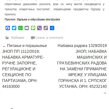
објективних даказивих разлога, који се нису могли предвидети у
тренутку покретања поступка“,
објављујемо предметну Одлуку у
прилогу.
Прилог:
Одлука о обустави поступка
Facebook
Twitter
WhatsApp
Email
Message
Viber
Copy
Share
Link
Набавке
Leave a comment
Post
←
Питање и појашњење
Набавка радова 1329/2019
ЈНОП ПП 1112/2019;
ЈНОП; НАБАВКА
navigation
НАБАВКА АРМАТУРЕ-
МАШИНСКИХ И
РУЧНЕ ЗАПОРНЕ,
ГРАЂЕВИНСКИХ РАДОВА
РЕГУЛАЦИОНЕ И
НА ЗАМЕНИ ПРИМАРНЕ
СЕКЦИОНЕ ПО
МРЕЖЕ У УЛИЦАМА
ПАРТИЈАМА, ОРН:
ГОРАНСКА И 1. СРПСКОГ
44163000
УСТАНКА, ОРН: 45232140
→