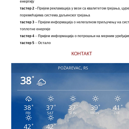
енергију
тастер 2
–Пријем рекламација у вези са квалитетом грејања, цуре
поремећајима система даљинског грејања
тастер 3
– Пријем информација о нелегалном приључењу на сис
топлотне енергије
тастер 4
–
Пријем информација о потрошњи на мерним уређаји
тастер 5
–
Остало
КОНТАКТ
POŽAREVAC, RS
38
°
38
37
37
39
41
°
°
°
°
°
FRI
SAT
SUN
MON
TUE
42
42
°
°