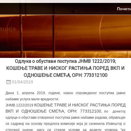
Skip
ЈП Топлификација
Почет
to
content
Одлука о обустави поступка ЈНМВ 1222/2019;
КОШЕЊЕ ТРАВЕ И НИСКОГ РАСТИЊА ПОРЕД ВКП И
ОДНОШЕЊЕ СМЕЋА, ОРН: 773312100
01/04/2019
Дана 1. априла 2019. године, након спроведеног поступка јавне
набавке услуга мале вредности:
КОШЕЊЕ ТРАВЕ И НИСКОГ РАСТИЊА ПОРЕД
ЈНМВ 1222/2019
ВКП И ОДНОШЕЊЕ СМЕЋА, ОРН: 773312100
, по донетој
одлуци о обустави отвореног поступка јавне набавке радова, објављује
се садржај на основу предлога комисије која је сачинила Извештај о
стручној оцени, нису се стекли услови за доделу уговора “из