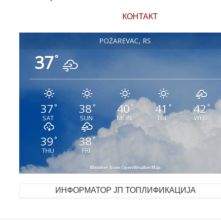
КОНТАКТ
POŽAREVAC, RS
37
°
37
38
40
41
42
°
°
°
°
°
SAT
SUN
MON
TUE
WED
39
38
°
°
THU
FRI
Weather from OpenWeatherMap
ИНФОРМАТОР ЈП ТОПЛИФИКАЦИЈА