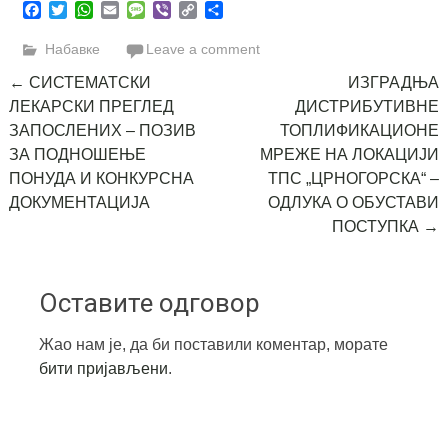
Facebook
Twitter
WhatsApp
Email
Message
Viber
Copy
Share
Link
Набавке
Leave a comment
Post
←
СИСТЕМАТСКИ
ИЗГРАДЊА
ЛЕКАРСКИ ПРЕГЛЕД
ДИСТРИБУТИВНЕ
navigation
ЗАПОСЛЕНИХ – ПОЗИВ
ТОПЛИФИКАЦИОНЕ
ЗА ПОДНОШЕЊЕ
МРЕЖЕ НА ЛОКАЦИЈИ
ПОНУДА И КОНКУРСНА
ТПС „ЦРНОГОРСКА“ –
ДОКУМЕНТАЦИЈА
ОДЛУКА О ОБУСТАВИ
ПОСТУПКА
→
Оставите одговор
Жао нам је, да би поставили коментар, морате
бити пријављени
.