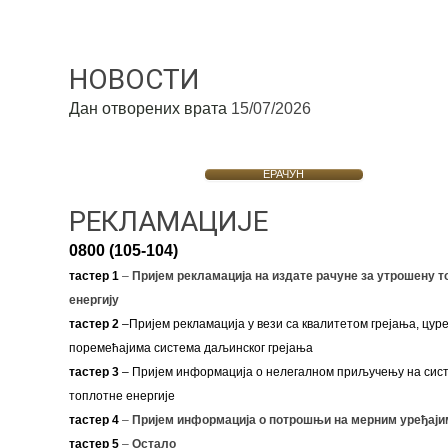
НОВОСТИ
Дан отворених врата
15/07/2026
ЕРАЧУН
РЕКЛАМАЦИЈЕ
0800 (105-104)
тастер 1
–
Пријем рекламација на издате рачуне за утрошену т
енергију
тастер 2
–Пријем рекламација у вези са квалитетом грејања, цуре
поремећајима система даљинског грејања
тастер 3
– Пријем информација о нелегалном приључењу на сис
топлотне енергије
тастер 4
–
Пријем информација о потрошњи на мерним уређаји
тастер 5
–
Остало