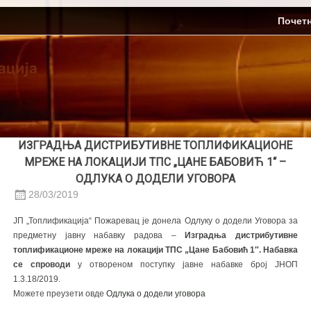
Skip
ЈП Топлификација
Почет
to
content
ИЗГРАДЊА ДИСТРИБУТИВНЕ ТОПЛИФИКАЦИОНЕ
МРЕЖЕ НА ЛОКАЦИЈИ ТПС „ЦАНЕ БАБОВИЋ 1“ –
ОДЛУКА О ДОДЕЛИ УГОВОРА
28/03/2019
ЈП „Топлификација“ Пожаревац је донела Одлуку о додели Уговора за
предметну јавну набавку радова –
Изградња дистрибутивне
топлификационе мреже на локацији ТПС „Цане Бабовић 1″. Набавка
се спроводи
у отвореном поступку јавне набавке број ЈНОП
1.3.18/2019.
Можете преузети овде
Одлука о додели уговора