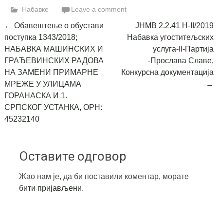
Набавке
Leave a comment
Post
←
Обавештење о обустави
ЈНМВ 2.2.41 Н-II/2019
поступка 1343/2018;
Набавка угоститељских
navigation
НАБАВКА МАШИНСКИХ И
услуга-II-Партија
ГРАЂЕВИНСКИХ РАДОВА
-Прослава Славе,
НА ЗАМЕНИ ПРИМАРНЕ
Конкурсна документација
МРЕЖЕ У УЛИЦАМА
→
ГОРАНАСКА И 1.
СРПСКОГ УСТАНКА, ОРН:
45232140
Оставите одговор
Жао нам је, да би поставили коментар, морате
бити пријављени
.