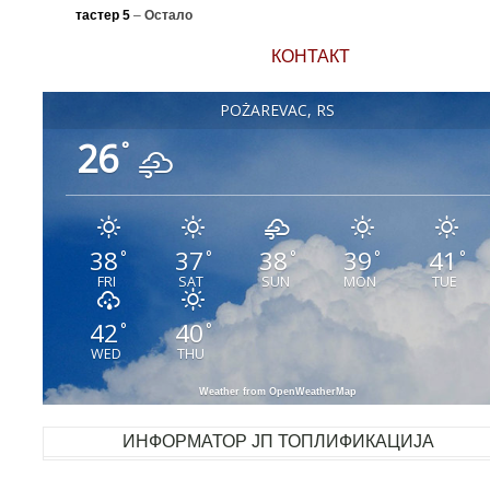
тастер 5
–
Остало
КОНТАКТ
POŽAREVAC, RS
26
°
38
37
38
39
41
°
°
°
°
°
FRI
SAT
SUN
MON
TUE
42
40
°
°
WED
THU
Weather from OpenWeatherMap
ИНФОРМАТОР ЈП ТОПЛИФИКАЦИЈА