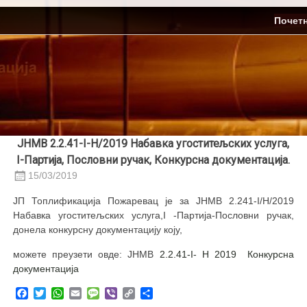
Skip
ЈП Топлификација
Почет
to
content
ЈНМВ 2.2.41-I-Н/2019 Набавка угоститељских услуга,
I-Партија, Пословни ручак, Конкурсна документација.
15/03/2019
ЈП Топлификација Пожаревац је за ЈНМВ 2.241-I/Н/2019
Набавка угоститељских услуга,I -Партија-Пословни ручак,
донела конкурсну документацију коју,
можете преузети овде: ЈНМВ
2.2.41-I- Н 2019 Конкурсна
документација
Facebook
Twitter
WhatsApp
Email
Message
Viber
Copy
Share
Link