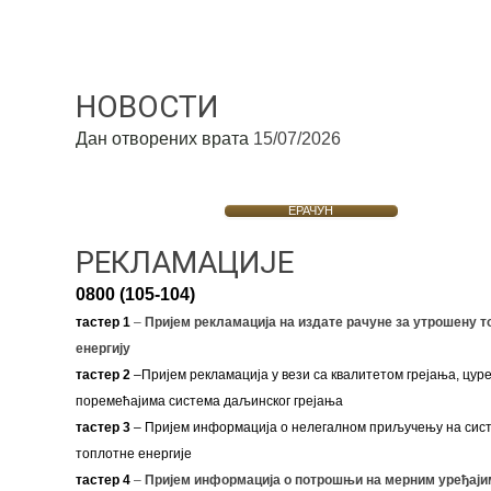
НОВОСТИ
Дан отворених врата
15/07/2026
ЕРАЧУН
РЕКЛАМАЦИЈЕ
0800 (105-104)
тастер 1
–
Пријем рекламација на издате рачуне за утрошену т
енергију
тастер 2
–Пријем рекламација у вези са квалитетом грејања, цуре
поремећајима система даљинског грејања
тастер 3
– Пријем информација о нелегалном приључењу на сис
топлотне енергије
тастер 4
–
Пријем информација о потрошњи на мерним уређаји