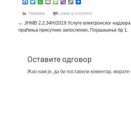
Facebook
Twitter
WhatsApp
Email
Message
Viber
Copy
Share
Link
Набавке
Leave a comment
Post
←
ЈНМВ 2.2.34Н/2019 Услуге електронског надзора
праћења присутних запослених, Појашњење бр 1.
navigation
Оставите одговор
Жао нам је, да би поставили коментар, морате