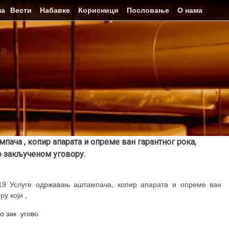
на
Вести
Набавке
Корисници
Пословање
О нама
ача , копир апарата и опреме ван гарантног рока,
 закљученом уговору.
19 Услуге одржавањ аштампача, копир апарата и опреме ван
у који ,
 зак .угово