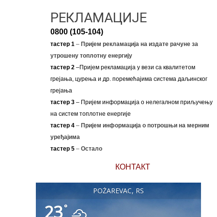
РЕКЛАМАЦИЈЕ
0800 (105-104)
тастер 1
–
Пријем рекламација на издате рачуне за
утрошену топлотну енергију
тастер 2
–Пријем рекламација у вези са квалитетом
грејања, цурења и др. поремећајима система даљинског
грејања
тастер 3
– Пријем информација о нелегалном приључењу
на систем топлотне енергије
тастер 4
–
Пријем информација о потрошњи на мерним
уређајима
тастер 5
–
Остало
КОНТАКТ
POŽAREVAC, RS
23
°