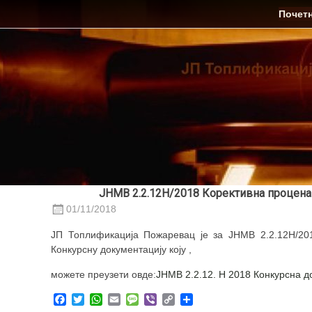
Skip
ЈП Топлификација
Почет
to
content
ЈНМВ 2.2.12Н/2018 Корективна процена 
01/11/2018
ЈП Топлификација Пожаревац је за ЈНМВ 2.2.12Н/20
Конкурсну документацију коју ,
можете преузети овде:
ЈНМВ 2.2.12. Н 2018 Конкурсна д
Facebook
Twitter
WhatsApp
Email
Message
Viber
Copy
Share
Link