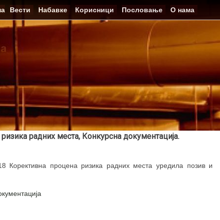
на
Вести
Набавке
Корисници
Пословање
О нама
ризика радних места, Конкурсна документација.
18 Корективна процена ризика радних места уредила позив и
окументација