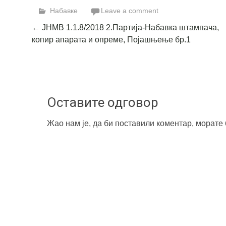
Набавке
Leave a comment
Post
←
ЈНМВ 1.1.8/2018 2.Партија-Набавка штампача,
копир апарата и опреме, Појашњење бр.1
navigation
Оставите одговор
Жао нам је, да би поставили коментар, морате