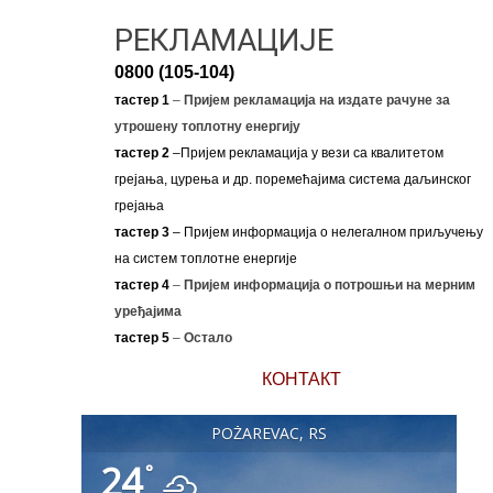
РЕКЛАМАЦИЈЕ
0800 (105-104)
тастер 1
–
Пријем рекламација на издате рачуне за
утрошену топлотну енергију
тастер 2
–Пријем рекламација у вези са квалитетом
грејања, цурења и др. поремећајима система даљинског
грејања
тастер 3
– Пријем информација о нелегалном приључењу
на систем топлотне енергије
тастер 4
–
Пријем информација о потрошњи на мерним
уређајима
тастер 5
–
Остало
КОНТАКТ
POŽAREVAC, RS
24
°