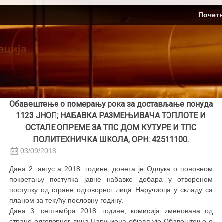
Skip
ЈП Топлификација
Почет
to
content
Обавештење о померању рока за достављање понуда
1123 ЈНОП; НАБАВКА РАЗМЕЊИВАЧА ТОПЛОТЕ И
ОСТАЛЕ ОПРЕМЕ ЗА ТПС ДОМ КУТУРЕ И ТПС
ПОЛИТЕХНИЧКА ШКОЛА, ОРН: 42511100.
03/09/2018
Дана 2. августа 2018. године, донета је Одлука о поновном
покретању поступка јавне набавке добара у отвореном
поступку од стране одговорног лица Наручиоца у складу са
планом за текућу пословну годину.
Дана 3. септембра 2018. године, комисија именована од
стране одговорног лица Наручиоца објављује Обавештење о