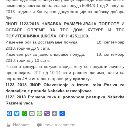
померању рока за достављање понуда 5094/3-1 од 2. августа
2018. године и Конкурснe документацијe за набавку добара
број:
ЈНОП 1123/2018
НАБАВКА РАЗМЕЊИВАЧА ТОПЛОТЕ И
ОСТАЛЕ ОПРЕМЕ ЗА ТПС ДОМ КУТУРЕ И ТПС
ПОЛИТЕХНИЧКА ШКОЛА, ОРН: 42511100.
Измењен рок за достављање понуда: 18. септембар
2018. године до 9 сати.
Измењен рок за јавно отварање понуда: 18. септембар
2018. године у 10 сати.
Позив и конкурсна документација могу се преузети лично у
просторијама ЈПТ од 10-14 сати радним данима, као и са
портала ЈН и интернет страници
у прилогу:
1123 2018 JNOP Obavestenje o izmeni roka Poziva za
dostavljenje ponuda Nabаvka razmenjivaca
1123 2018 Promena roka u ponovnom postupku Nabavka
Razmenjivaca
Facebook
Twitter
WhatsApp
Email
Message
Viber
Copy
Share
Link
Набавке
Leave a comment