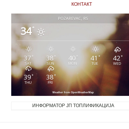
КОНТАКТ
POŽAREVAC, RS
34
°
37
38
40
41
42
°
°
°
°
°
SAT
SUN
MON
TUE
WED
39
38
°
°
THU
FRI
Weather from OpenWeatherMap
ИНФОРМАТОР ЈП ТОПЛИФИКАЦИЈА