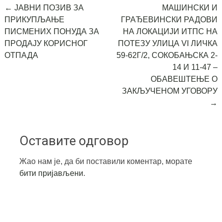
Post
←
ЈАВНИ ПОЗИВ ЗА
МАШИНСКИ И
ПРИКУПЉАЊЕ
ГРАЂЕВИНСКИ РАДОВИ
navigation
ПИСМЕНИХ ПОНУДА ЗА
НА ЛОКАЦИЈИ ИТПС НА
ПРОДАЈУ КОРИСНОГ
ПОТЕЗУ УЛИЦА VI ЛИЧКА
ОТПАДА
59-62Г/2, СОКОБАЊСКА 2-
14 И 11-47 –
ОБАВЕШТЕЊЕ О
ЗАКЉУЧЕНОМ УГОВОРУ
→
Оставите одговор
Жао нам је, да би поставили коментар, морате
бити пријављени
.