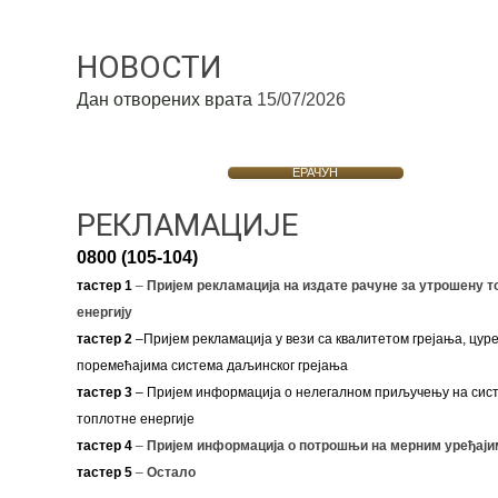
НОВОСТИ
Дан отворених врата
15/07/2026
ЕРАЧУН
РЕКЛАМАЦИЈЕ
0800 (105-104)
тастер 1
–
Пријем рекламација на издате рачуне за утрошену т
енергију
тастер 2
–Пријем рекламација у вези са квалитетом грејања, цуре
поремећајима система даљинског грејања
тастер 3
– Пријем информација о нелегалном приључењу на сис
топлотне енергије
тастер 4
–
Пријем информација о потрошњи на мерним уређаји
тастер 5
–
Остало