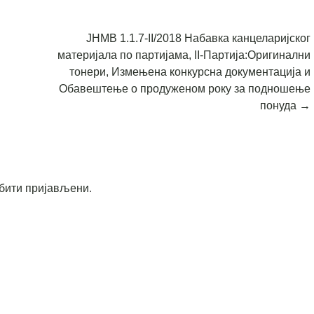
ЈНМВ 1.1.7-II/2018 Набавка канцеларијског
материјала по партијама, II-Партија:Оригинални
тонери, Измењена конкурсна документација и
Обавештење о продуженом року за подношење
понуда
→
бити пријављени
.