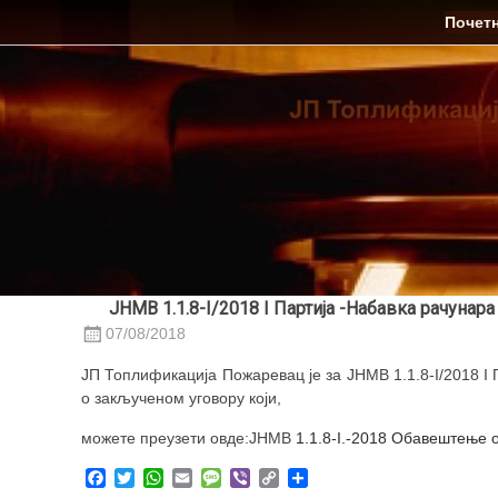
Skip
ЈП Топлификација
Почет
to
content
ЈНМВ 1.1.8-I/2018 I Партија -Набавка рачуна
07/08/2018
ЈП Топлификација Пожаревац је за ЈНМВ 1.1.8-I/2018 
о закљученом уговору који,
можете преузети овде:ЈНМВ
1.1.8-I.-2018 Обавештење 
Facebook
Twitter
WhatsApp
Email
Message
Viber
Copy
Share
Link