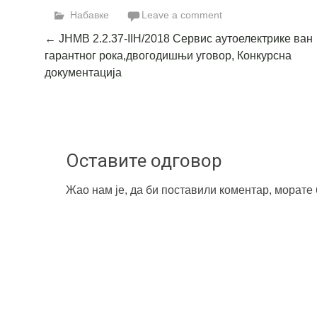
Набавке
Leave a comment
Post
←
ЈНМВ 2.2.37-IIН/2018 Сервис аутоелектрике ван
гарантног рока,двогодишњи уговор, Конкурсна
navigation
документација
Оставите одговор
Жао нам је, да би поставили коментар, морате