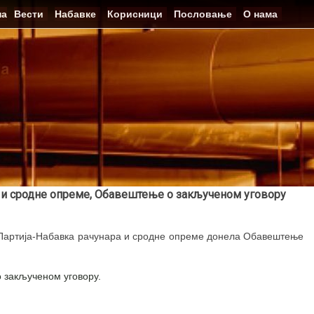
на
Вести
Набавке
Корисници
Пословање
О нама
ра и сродне опреме, Обавештење о закљученом уговору
I Партија-Набавка рачунара и сродне опреме донела Обавештење
о закљученом уговору.