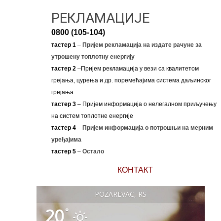
РЕКЛАМАЦИЈЕ
0800 (105-104)
тастер 1
–
Пријем рекламација на издате рачуне за
утрошену топлотну енергију
тастер 2
–Пријем рекламација у вези са квалитетом
грејања, цурења и др. поремећајима система даљинског
грејања
тастер 3
– Пријем информација о нелегалном приључењу
на систем топлотне енергије
тастер 4
–
Пријем информација о потрошњи на мерним
уређајима
тастер 5
–
Остало
КОНТАКТ
POŽAREVAC, RS
20
°