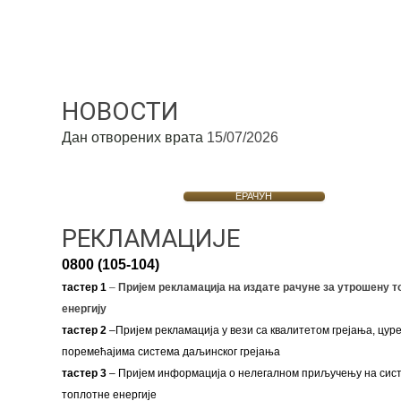
НОВОСТИ
Дан отворених врата
15/07/2026
ЕРАЧУН
РЕКЛАМАЦИЈЕ
0800 (105-104)
тастер 1
–
Пријем рекламација на издате рачуне за утрошену т
енергију
тастер 2
–Пријем рекламација у вези са квалитетом грејања, цуре
поремећајима система даљинског грејања
тастер 3
– Пријем информација о нелегалном приључењу на сис
топлотне енергије