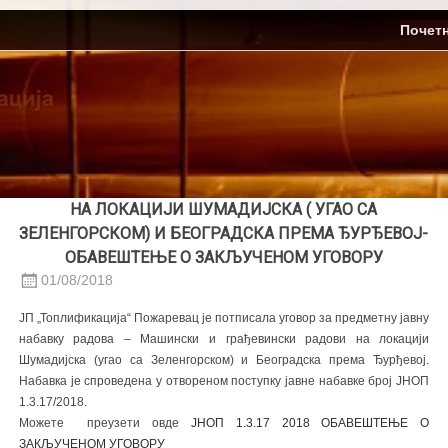
Skip
ЈП Топлификација
Почет
to
content
НА ЛОКАЦИЈИ ШУМАДИЈСКА ( УГАО СА
ЗЕЛЕНГОРСКОМ) И БЕОГРАДСКА ПРЕМА ЂУРЂЕВОЈ-
ОБАВЕШТЕЊЕ О ЗАКЉУЧЕНОМ УГОВОРУ
01/08/2018
ЈП „Топлификација“ Пожаревац је потписала уговор за предметну јавну
набавку радова – Машински и грађевински радови на локацији
Шумадијска (угао са Зеленгорском) и Београдска према Ђурђевој.
Набавка је спроведена у отвореном поступку јавне набавке број ЈНОП
1.3.17/2018.
Можете преузети овде
ЈНОП 1.3.17 2018 ОБАВЕШТЕЊЕ О
ЗАКЉУЧЕНОМ УГОВОРУ