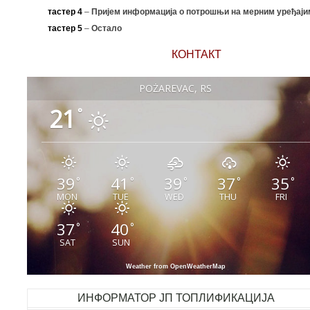
тастер 4
–
Пријем информација о потрошњи на мерним уређаји
тастер 5
–
Остало
КОНТАКТ
POŽAREVAC, RS
21
°
39
41
39
37
35
°
°
°
°
°
MON
TUE
WED
THU
FRI
37
40
°
°
SAT
SUN
Weather from OpenWeatherMap
ИНФОРМАТОР ЈП ТОПЛИФИКАЦИЈА