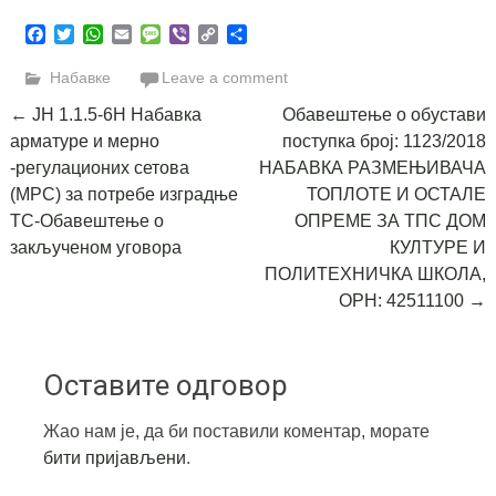
Facebook
Twitter
WhatsApp
Email
Message
Viber
Copy
Share
Link
Набавке
Leave a comment
Post
←
ЈН 1.1.5-6Н Набавка
Обавештење о обустави
арматуре и мерно
поступка број: 1123/2018
navigation
-регулационих сетова
НАБАВКА РАЗМЕЊИВАЧА
(МРС) за потребе изградње
ТОПЛОТЕ И ОСТАЛЕ
ТС-Обавештење о
ОПРЕМЕ ЗА ТПС ДОМ
закљученом уговора
КУЛТУРЕ И
ПОЛИТЕХНИЧКА ШКОЛА,
ОРН: 42511100
→
Оставите одговор
Жао нам је, да би поставили коментар, морате
бити пријављени
.