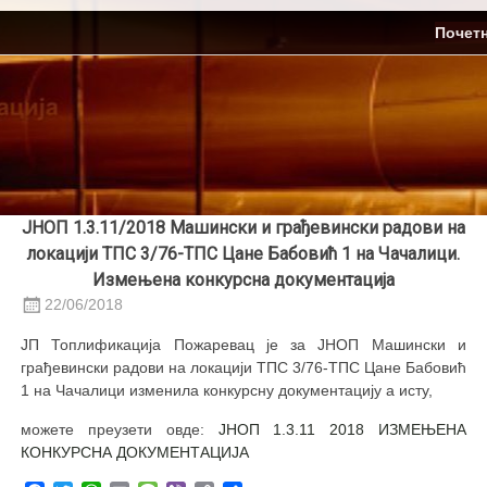
Skip
ЈП Топлификација
Почет
to
content
ЈНОП 1.3.11/2018 Машински и грађевински радови на
локацији ТПС 3/76-ТПС Цане Бабовић 1 на Чачалици.
Измењена конкурсна документација
22/06/2018
ЈП Топлификација Пожаревац је за ЈНОП Машински и
грађевински радови на локацији ТПС 3/76-ТПС Цане Бабовић
1 на Чачалици изменила конкурсну документацију а исту,
можете преузети овде:
ЈНОП 1.3.11 2018 ИЗМЕЊЕНА
КОНКУРСНА ДОКУМЕНТАЦИЈА