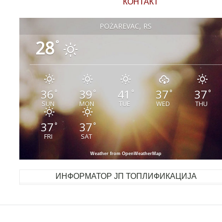
КОНТАКТ
POŽAREVAC, RS
28
°
36
39
41
37
37
°
°
°
°
°
SUN
MON
TUE
WED
THU
37
37
°
°
FRI
SAT
Weather from OpenWeatherMap
ИНФОРМАТОР ЈП ТОПЛИФИКАЦИЈА