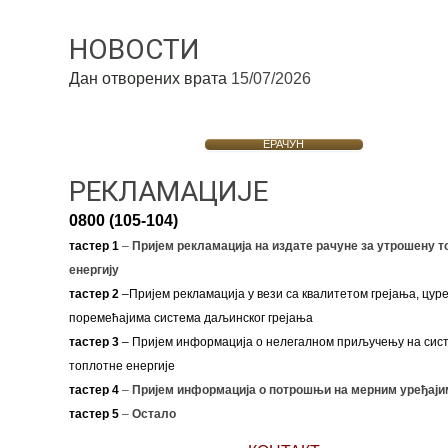
НОВОСТИ
Дан отворених врата
15/07/2026
ЕРАЧУН
РЕКЛАМАЦИЈЕ
0800 (105-104)
тастер 1
–
Пријем рекламација на издате рачуне за утрошену т
енергију
тастер 2
–Пријем рекламација у вези са квалитетом грејања, цуре
поремећајима система даљинског грејања
тастер 3
– Пријем информација о нелегалном приључењу на сис
топлотне енергије
тастер 4
–
Пријем информација о потрошњи на мерним уређаји
тастер 5
–
Остало