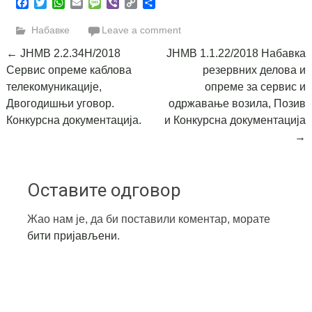
Facebook
Twitter
WhatsApp
Email
Message
Viber
Copy
Share
Link
Набавке
Leave a comment
Post
←
ЈНМВ 2.2.34Н/2018
JНМВ 1.1.22/2018 Набавка
Сервис опреме каблова
резервних делова и
navigation
телекомуникације,
опреме за сервис и
Двогодишњи уговор.
одржавање возила, Позив
Конкурсна документација.
и Конкурсна документација
→
Оставите одговор
Жао нам је, да би поставили коментар, морате
бити пријављени
.